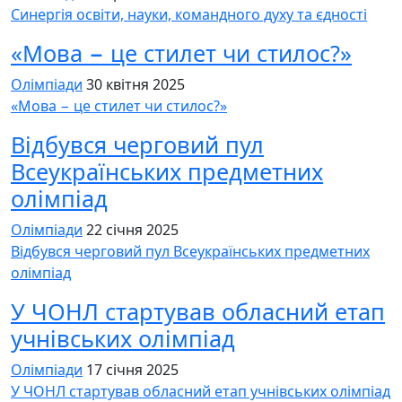
Синергія освіти, науки, командного духу та єдності
«Мова − це стилет чи стилос?»
Олімпіади
30 квітня 2025
«Мова − це стилет чи стилос?»
Відбувся черговий пул
Всеукраїнських предметних
олімпіад
Олімпіади
22 січня 2025
Відбувся черговий пул Всеукраїнських предметних
олімпіад
У ЧОНЛ стартував обласний етап
учнівських олімпіад
Олімпіади
17 січня 2025
У ЧОНЛ стартував обласний етап учнівських олімпіад