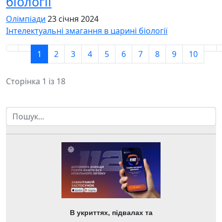
біології
Олімпіади
23 січня 2024
Інтелектуальні змагання в царині біології
1
2
3
4
5
6
7
8
9
10
Сторінка 1 із 18
Пошук
В укриттях, підвалах та