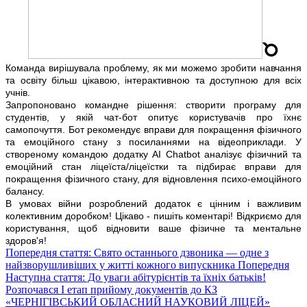
Команда вирішувала проблему, як ми можемо зробити навчання
та освіту більш цікавою, інтерактивною та доступною для всіх
учнів.
Запропоновано командне рішення: створити програму для
студентів, у якій чат-бот опитує користувачів про їхнє
самопочуття. Бот рекомендує вправи для покращення фізичного
та емоційного стану з посиланнями на відеоприклади. У
створеному командою додатку AI Chatbot аналізує фізичний та
емоційний стан ліцеїста/ліцеїстки та підбирає вправи для
покращення фізичного стану, для відновлення психо-емоційного
балансу.
В умовах війни розроблений додаток є цінним і важливим
колективним доробком! Цікаво - пишіть коментарі! Відкриємо для
користування, щоб відновити ваше фізичне та ментальне
здоров'я!
Попередня стаття: Свято останнього дзвоника — одне з
найзворушливіших у житті кожного випускника
Попередня
Наступна стаття: До уваги абітурієнтів та їхніх батьків!
Розпочався І етап прийому документів до КЗ
«ЧЕРНІГІВСЬКИЙ ОБЛАСНИЙ НАУКОВИЙ ЛІЦЕЙ»