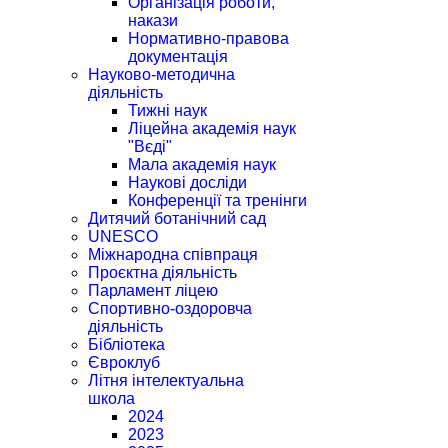
Організація роботи,
накази
Нормативно-правова
документація
Науково-методична
діяльність
Тижні наук
Ліцейна академія наук
"Вєді"
Мала академія наук
Наукові досліди
Конференції та тренінги
Дитячий ботанічний сад
UNESCO
Міжнародна співпраця
Проєктна діяльність
Парламент ліцею
Спортивно-оздоровча
діяльність
Бібліотека
Євроклуб
Літня інтелектуальна
школа
2024
2023