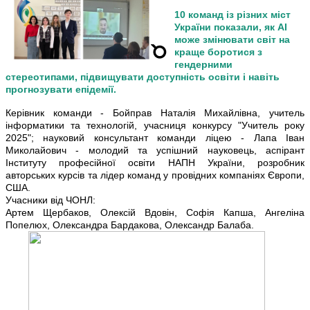
10 команд із різних міст
України показали, як АІ
може змінювати світ на
краще боротися з
гендерними
стереотипами, підвищувати доступність освіти і навіть
прогнозувати епідемії.
Керівник команди - Бойправ Наталія Михайлівна, учитель
інформатики та технологій, учасниця конкурсу "Учитель року
2025"; науковий консультант команди ліцею - Лапа Іван
Миколайович - молодий та успішний науковець, аспірант
Інституту професійної освіти НАПН України, розробник
авторських курсів та лідер команд у провідних компаніях Європи,
США.
Учасники від ЧОНЛ:
Артем Щербаков, Олексій Вдовін, Софія Капша, Ангеліна
Попелюх, Олександра Бардакова, Олександр Балаба.