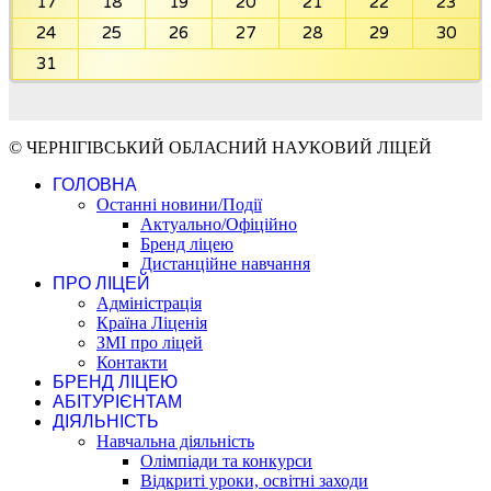
17
18
19
20
21
22
23
24
25
26
27
28
29
30
31
© ЧЕРНІГІВСЬКИЙ ОБЛАСНИЙ НАУКОВИЙ ЛІЦЕЙ
ГОЛОВНА
Останні новини/Події
Актуально/Офіційно
Бренд ліцею
Дистанційне навчання
ПРО ЛІЦЕЙ
Адміністрація
Країна Ліценія
ЗМІ про ліцей
Контакти
БРЕНД ЛІЦЕЮ
АБІТУРІЄНТАМ
ДІЯЛЬНІСТЬ
Навчальна діяльність
Олімпіади та конкурси
Відкриті уроки, освітні заходи