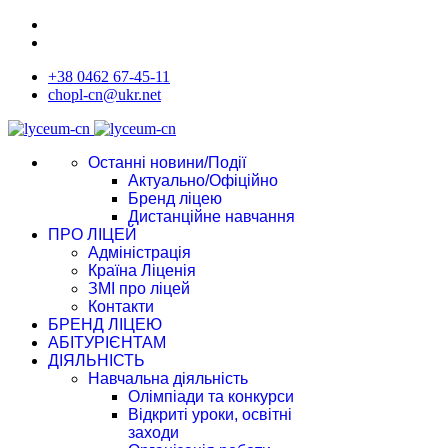
+38 0462 67-45-11
chopl-cn@ukr.net
Останні новини/Події
Актуально/Офіційно
Бренд ліцею
Дистанційне навчання
ПРО ЛІЦЕЙ
Адміністрація
Країна Ліценія
ЗМІ про ліцей
Контакти
БРЕНД ЛІЦЕЮ
АБІТУРІЄНТАМ
ДІЯЛЬНІСТЬ
Навчальна діяльність
Олімпіади та конкурси
Відкриті уроки, освітні
заходи