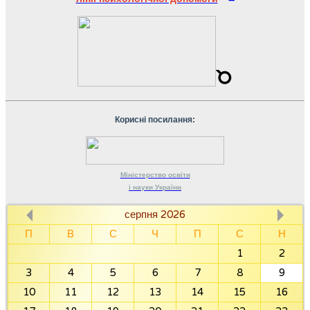
Корисні посилання:
Міністерство
освіти
і науки
України
серпня 2026
П
В
С
Ч
П
С
Н
1
2
3
4
5
6
7
8
9
10
11
12
13
14
15
16