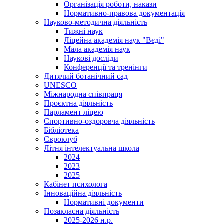
Організація роботи, накази
Нормативно-правова документація
Науково-методична діяльність
Тижні наук
Ліцейна академія наук "Вєді"
Мала академія наук
Наукові досліди
Конференції та тренінги
Дитячий ботанічний сад
UNESCO
Міжнародна співпраця
Проєктна діяльність
Парламент ліцею
Спортивно-оздоровча діяльність
Бібліотека
Євроклуб
Літня інтелектуальна школа
2024
2023
2025
Кабінет психолога
Інноваційна діяльність
Нормативні документи
Позакласна діяльність
2025-2026 н.р.