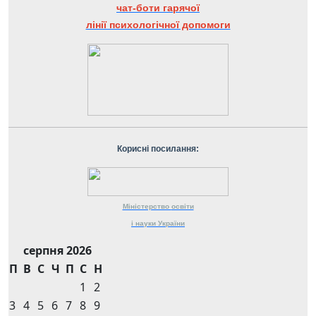
чат-боти гарячої
лінії психологічної допомоги
Корисні посилання:
Міністерство
освіти
і науки
України
серпня 2026
П
В
С
Ч
П
С
Н
1
2
3
4
5
6
7
8
9