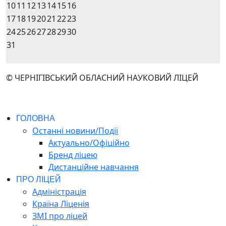
10
11
12
13
14
15
16
17
18
19
20
21
22
23
24
25
26
27
28
29
30
31
© ЧЕРНІГІВСЬКИЙ ОБЛАСНИЙ НАУКОВИЙ ЛІЦЕЙ
ГОЛОВНА
Останні новини/Події
Актуально/Офіційно
Бренд ліцею
Дистанційне навчання
ПРО ЛІЦЕЙ
Адміністрація
Країна Ліценія
ЗМІ про ліцей