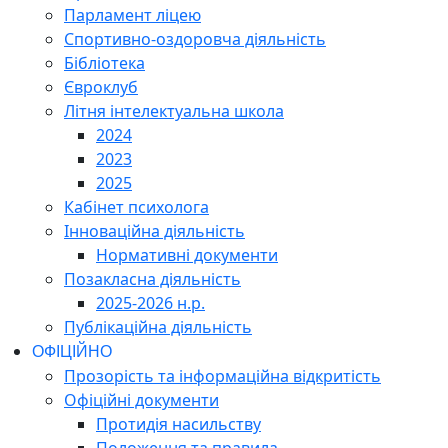
Парламент ліцею
Спортивно-оздоровча діяльність
Бібліотека
Євроклуб
Літня інтелектуальна школа
2024
2023
2025
Кабінет психолога
Інноваційна діяльність
Нормативні документи
Позакласна діяльність
2025-2026 н.р.
Публікаційна діяльність
ОФІЦІЙНО
Прозорість та інформаційна відкритість
Офіційні документи
Протидія насильству
Положення та правила