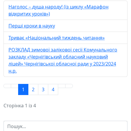
Наголос – душа народу! (із циклу «Марафон
відкритих уроків»)
Перші кроки в науку
Триває «Національний тиждень читання»
РОЗКЛАД зимової залікової сесії Комунального
закладу «Чернігівський обласний науковий
ліцей» Чернігівської обласної ради у 2023/2024
н.р.
1
2
3
4
Сторінка 1 із 4
Пошук