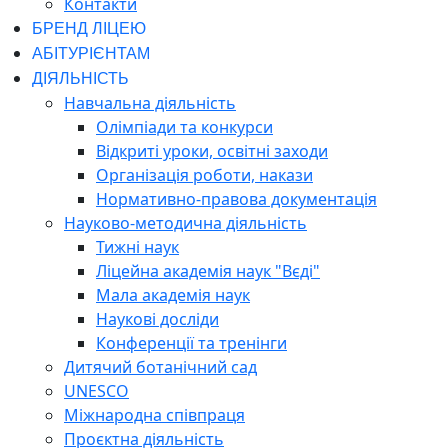
Контакти
БРЕНД ЛІЦЕЮ
АБІТУРІЄНТАМ
ДІЯЛЬНІСТЬ
Навчальна діяльність
Олімпіади та конкурси
Відкриті уроки, освітні заходи
Організація роботи, накази
Нормативно-правова документація
Науково-методична діяльність
Тижні наук
Ліцейна академія наук "Вєді"
Мала академія наук
Наукові досліди
Конференції та тренінги
Дитячий ботанічний сад
UNESCO
Міжнародна співпраця
Проєктна діяльність