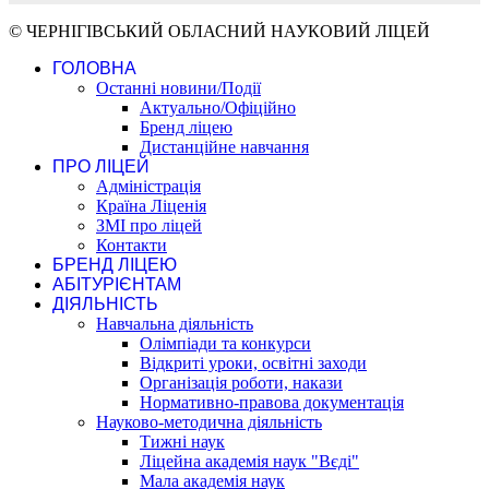
© ЧЕРНІГІВСЬКИЙ ОБЛАСНИЙ НАУКОВИЙ ЛІЦЕЙ
ГОЛОВНА
Останні новини/Події
Актуально/Офіційно
Бренд ліцею
Дистанційне навчання
ПРО ЛІЦЕЙ
Адміністрація
Країна Ліценія
ЗМІ про ліцей
Контакти
БРЕНД ЛІЦЕЮ
АБІТУРІЄНТАМ
ДІЯЛЬНІСТЬ
Навчальна діяльність
Олімпіади та конкурси
Відкриті уроки, освітні заходи
Організація роботи, накази
Нормативно-правова документація
Науково-методична діяльність
Тижні наук
Ліцейна академія наук "Вєді"
Мала академія наук