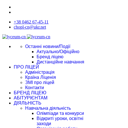
+38 0462 67-45-11
chopl-cn@ukr.net
Останні новини/Події
Актуально/Офіційно
Бренд ліцею
Дистанційне навчання
ПРО ЛІЦЕЙ
Адміністрація
Країна Ліценія
ЗМІ про ліцей
Контакти
БРЕНД ЛІЦЕЮ
АБІТУРІЄНТАМ
ДІЯЛЬНІСТЬ
Навчальна діяльність
Олімпіади та конкурси
Відкриті уроки, освітні
заходи