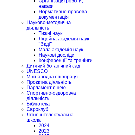
Організація роботи,
накази
Нормативно-правова
документація
Науково-методична
діяльність
Тижні наук
Ліцейна академія наук
"Вєді"
Мала академія наук
Наукові досліди
Конференції та тренінги
Дитячий ботанічний сад
UNESCO
Міжнародна співпраця
Проєктна діяльність
Парламент ліцею
Спортивно-оздоровча
діяльність
Бібліотека
Євроклуб
Літня інтелектуальна
школа
2024
2023