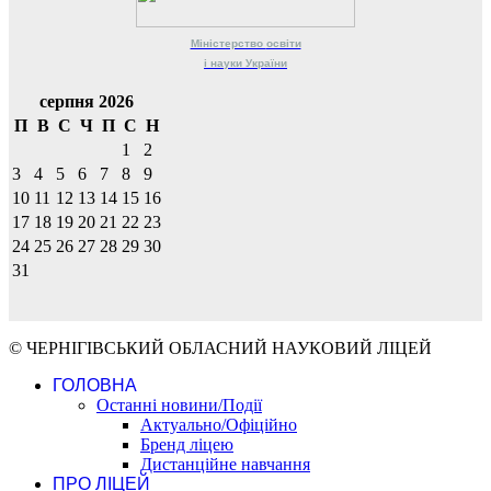
Міністерство
освіти
і науки
України
серпня 2026
П
В
С
Ч
П
С
Н
1
2
3
4
5
6
7
8
9
10
11
12
13
14
15
16
17
18
19
20
21
22
23
24
25
26
27
28
29
30
31
© ЧЕРНІГІВСЬКИЙ ОБЛАСНИЙ НАУКОВИЙ ЛІЦЕЙ
ГОЛОВНА
Останні новини/Події
Актуально/Офіційно
Бренд ліцею
Дистанційне навчання
ПРО ЛІЦЕЙ