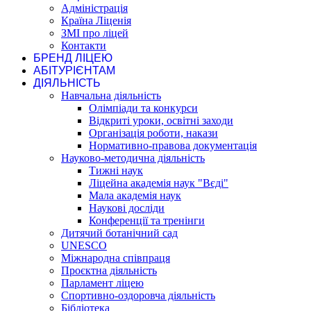
Адміністрація
Країна Ліценія
ЗМІ про ліцей
Контакти
БРЕНД ЛІЦЕЮ
АБІТУРІЄНТАМ
ДІЯЛЬНІСТЬ
Навчальна діяльність
Олімпіади та конкурси
Відкриті уроки, освітні заходи
Організація роботи, накази
Нормативно-правова документація
Науково-методична діяльність
Тижні наук
Ліцейна академія наук "Вєді"
Мала академія наук
Наукові досліди
Конференції та тренінги
Дитячий ботанічний сад
UNESCO
Міжнародна співпраця
Проєктна діяльність
Парламент ліцею
Спортивно-оздоровча діяльність
Бібліотека