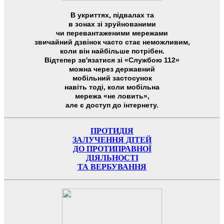
В укриттях, підвалах та
в зонах зі зруйнованими
чи перевантаженими мережами
звичайний дзвінок часто стає неможливим,
коли він найбільше потрібен.
Відтепер зв'язатися зі «Службою 112»
можна через державний
мобільний застосунок
навіть тоді, коли мобільна
мережа «не ловить»,
але є доступ до інтернету.
ПРОТИДІЯ
ЗАЛУЧЕННЯ ДІТЕЙ
ДО ПРОТИПРАВНОЇ
ДІЯЛЬНОСТІ
ТА ВЕРБУВАННЯ