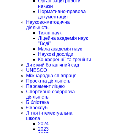
Організація роботи,
накази
Нормативно-правова
документація
Науково-методична
діяльність
Тижні наук
Ліцейна академія наук
"Вєді"
Мала академія наук
Наукові досліди
Конференції та тренінги
Дитячий ботанічний сад
UNESCO
Міжнародна співпраця
Проєктна діяльність
Парламент ліцею
Спортивно-оздоровча
діяльність
Бібліотека
Євроклуб
Літня інтелектуальна
школа
2024
2023