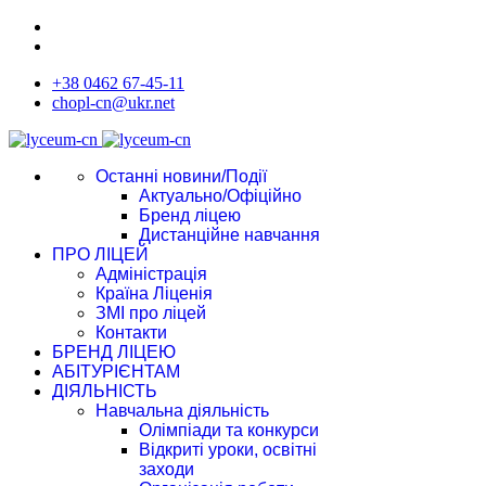
+38 0462 67-45-11
chopl-cn@ukr.net
Останні новини/Події
Актуально/Офіційно
Бренд ліцею
Дистанційне навчання
ПРО ЛІЦЕЙ
Адміністрація
Країна Ліценія
ЗМІ про ліцей
Контакти
БРЕНД ЛІЦЕЮ
АБІТУРІЄНТАМ
ДІЯЛЬНІСТЬ
Навчальна діяльність
Олімпіади та конкурси
Відкриті уроки, освітні
заходи