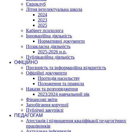
Євроклуб
Літня інтелектуальна школа
2024
2023
2025
Кабінет психолога
Інноваційна діяльність
Нормативні документи
Позакласна діяльність
2025-2026 н.р.
Публікаційна діяльність
ОФІЦІЙНО
Прозорість та інформаційна відкритість
Офіційні документи
Протидія насильству
Положення та правила
Накази та розпорядження
2023/2024 навчальний рік
Фінансові звіти
Запобігання корупції
Публічні закупівлі
ПЕДАГОГАМ
Атестація і підвишення кваліфікації педагогічних
працівників
Актуальна інформація