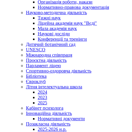
Організація роботи, накази
Нормативно-правова документація
Науково-методична діяльність
Тижні наук
Ліцейна академія наук "Вєді"
Мала академія наук
Наукові досліди
Конференції та тренінги
Дитячий ботанічний сад
UNESCO
Міжнародна співпраця
Проєктна діяльність
Парламент ліцею
Спортивно-оздоровча діяльність
Бібліотека
Євроклуб
Літня інтелектуальна школа
2024
2023
2025
Кабінет психолога
Інноваційна діяльність
Нормативні документи
Позакласна діяльність
2025-2026 н.р.