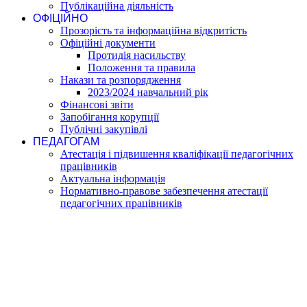
Публікаційна діяльність
ОФІЦІЙНО
Прозорість та інформаційна відкритість
Офіційні документи
Протидія насильству
Положення та правила
Накази та розпорядження
2023/2024 навчальний рік
Фінансові звіти
Запобігання корупції
Публічні закупівлі
ПЕДАГОГАМ
Атестація і підвишення кваліфікації педагогічних
працівників
Актуальна інформація
Нормативно-правове забезпечення атестації
педагогічних працівників