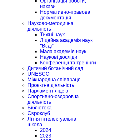
Організація роботи,
накази
Нормативно-правова
документація
Науково-методична
діяльність
Тижні наук
Ліцейна академія наук
"Вєді"
Мала академія наук
Наукові досліди
Конференції та тренінги
Дитячий ботанічний сад
UNESCO
Міжнародна співпраця
Проєктна діяльність
Парламент ліцею
Спортивно-оздоровча
діяльність
Бібліотека
Євроклуб
Літня інтелектуальна
школа
2024
2023