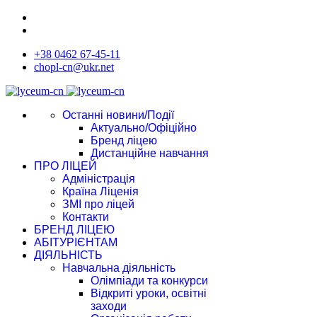
+38 0462 67-45-11
chopl-cn@ukr.net
Останні новини/Події
Актуально/Офіційно
Бренд ліцею
Дистанційне навчання
ПРО ЛІЦЕЙ
Адміністрація
Країна Ліценія
ЗМІ про ліцей
Контакти
БРЕНД ЛІЦЕЮ
АБІТУРІЄНТАМ
ДІЯЛЬНІСТЬ
Навчальна діяльність
Олімпіади та конкурси
Відкриті уроки, освітні
заходи