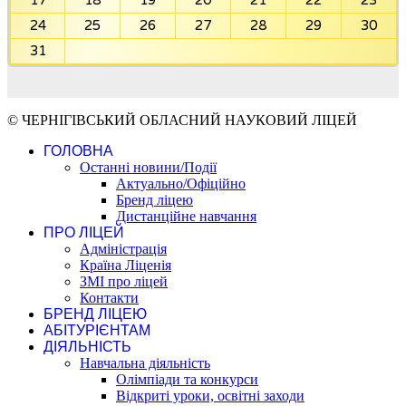
17
18
19
20
21
22
23
24
25
26
27
28
29
30
31
© ЧЕРНІГІВСЬКИЙ ОБЛАСНИЙ НАУКОВИЙ ЛІЦЕЙ
ГОЛОВНА
Останні новини/Події
Актуально/Офіційно
Бренд ліцею
Дистанційне навчання
ПРО ЛІЦЕЙ
Адміністрація
Країна Ліценія
ЗМІ про ліцей
Контакти
БРЕНД ЛІЦЕЮ
АБІТУРІЄНТАМ
ДІЯЛЬНІСТЬ
Навчальна діяльність
Олімпіади та конкурси
Відкриті уроки, освітні заходи