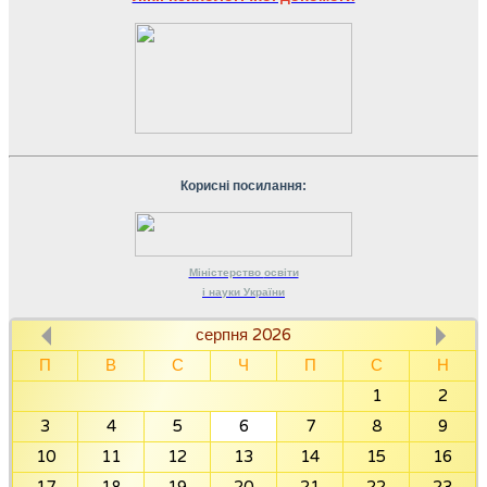
Корисні посилання:
Міністерство
освіти
і науки
України
серпня 2026
П
В
С
Ч
П
С
Н
1
2
3
4
5
6
7
8
9
10
11
12
13
14
15
16