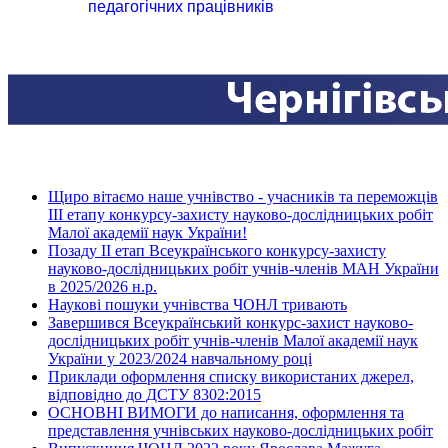
педагогічних працівників
Щиро вітаємо наше учнівство - учасників та переможців
ІІІ етапу конкурсу-захисту науково-дослідницьких робіт
Малої академії наук України!
Позаду ІІ етап Всеукраїнського конкурсу-захисту
науково-дослідницьких робіт учнів-членів МАН України
в 2025/2026 н.р.
Наукові пошуки учнівства ЧОНЛ тривають
Завершився Всеукраїнський конкурс-захист науково-
дослідницьких робіт учнів-членів Малої академії наук
України у 2023/2024 навчальному році
Приклади оформлення списку використаних джерел,
відповідно до ДСТУ 8302:2015
ОСНОВНІ ВИМОГИ до написання, оформлення та
представлення учнівських науково-дослідницьких робіт