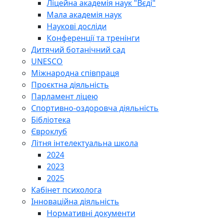
Ліцейна академія наук "Вєді"
Мала академія наук
Наукові досліди
Конференції та тренінги
Дитячий ботанічний сад
UNESCO
Міжнародна співпраця
Проєктна діяльність
Парламент ліцею
Спортивно-оздоровча діяльність
Бібліотека
Євроклуб
Літня інтелектуальна школа
2024
2023
2025
Кабінет психолога
Інноваційна діяльність
Нормативні документи