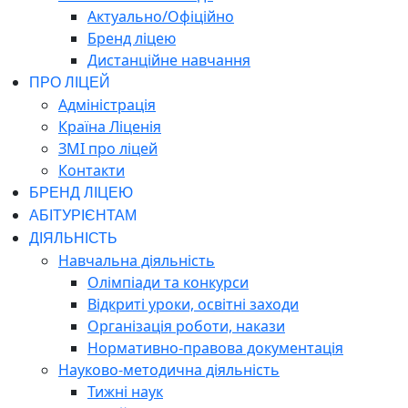
Актуально/Офіційно
Бренд ліцею
Дистанційне навчання
ПРО ЛІЦЕЙ
Адміністрація
Країна Ліценія
ЗМІ про ліцей
Контакти
БРЕНД ЛІЦЕЮ
АБІТУРІЄНТАМ
ДІЯЛЬНІСТЬ
Навчальна діяльність
Олімпіади та конкурси
Відкриті уроки, освітні заходи
Організація роботи, накази
Нормативно-правова документація
Науково-методична діяльність
Тижні наук