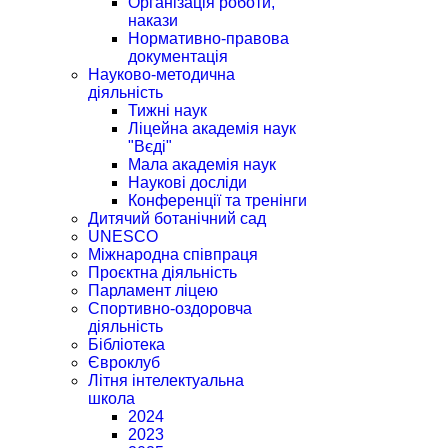
Організація роботи,
накази
Нормативно-правова
документація
Науково-методична
діяльність
Тижні наук
Ліцейна академія наук
"Вєді"
Мала академія наук
Наукові досліди
Конференції та тренінги
Дитячий ботанічний сад
UNESCO
Міжнародна співпраця
Проєктна діяльність
Парламент ліцею
Спортивно-оздоровча
діяльність
Бібліотека
Євроклуб
Літня інтелектуальна
школа
2024
2023