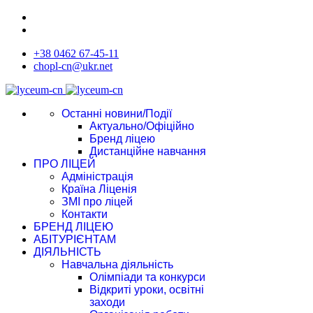
+38 0462 67-45-11
chopl-cn@ukr.net
Останні новини/Події
Актуально/Офіційно
Бренд ліцею
Дистанційне навчання
ПРО ЛІЦЕЙ
Адміністрація
Країна Ліценія
ЗМІ про ліцей
Контакти
БРЕНД ЛІЦЕЮ
АБІТУРІЄНТАМ
ДІЯЛЬНІСТЬ
Навчальна діяльність
Олімпіади та конкурси
Відкриті уроки, освітні
заходи