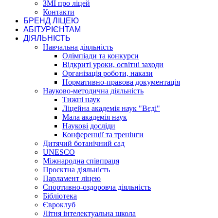
ЗМІ про ліцей
Контакти
БРЕНД ЛІЦЕЮ
АБІТУРІЄНТАМ
ДІЯЛЬНІСТЬ
Навчальна діяльність
Олімпіади та конкурси
Відкриті уроки, освітні заходи
Організація роботи, накази
Нормативно-правова документація
Науково-методична діяльність
Тижні наук
Ліцейна академія наук "Вєді"
Мала академія наук
Наукові досліди
Конференції та тренінги
Дитячий ботанічний сад
UNESCO
Міжнародна співпраця
Проєктна діяльність
Парламент ліцею
Спортивно-оздоровча діяльність
Бібліотека
Євроклуб
Літня інтелектуальна школа