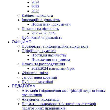
2024
2023
2025
Кабінет психолога
Інноваційна діяльність
Нормативні документи
Позакласна діяльність
2025-2026 н.р.
Публікаційна діяльність
ОФІЦІЙНО
Прозорість та інформаційна відкритість
Офіційні документи
Протидія насильству
Положення та правила
Накази та розпорядження
2023/2024 навчальний рік
Фінансові звіти
Запобігання корупції
Публічні закупівлі
ПЕДАГОГАМ
Атестація і підвишення кваліфікації педагогічних
працівників
Актуальна інформація
Нормативно-правове забезпечення атестації
педагогічних працівників