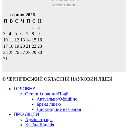
і науки
України
серпня 2026
П
В
С
Ч
П
С
Н
1
2
3
4
5
6
7
8
9
10
11
12
13
14
15
16
17
18
19
20
21
22
23
24
25
26
27
28
29
30
31
© ЧЕРНІГІВСЬКИЙ ОБЛАСНИЙ НАУКОВИЙ ЛІЦЕЙ
ГОЛОВНА
Останні новини/Події
Актуально/Офіційно
Бренд ліцею
Дистанційне навчання
ПРО ЛІЦЕЙ
Адміністрація
Країна Ліценія