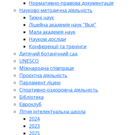
Нормативно-правова документація
Науково-методична діяльність
Тижні наук
Ліцейна академія наук "Вєді"
Мала академія наук
Наукові досліди
Конференції та тренінги
Дитячий ботанічний сад
UNESCO
Міжнародна співпраця
Проєктна діяльність
Парламент ліцею
Спортивно-оздоровча діяльність
Бібліотека
Євроклуб
Літня інтелектуальна школа
2024
2023
2025