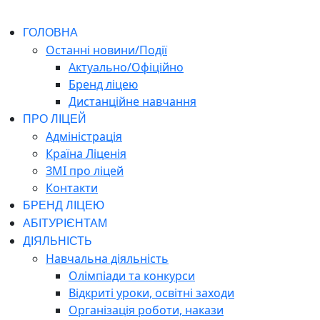
ГОЛОВНА
Останні новини/Події
Актуально/Офіційно
Бренд ліцею
Дистанційне навчання
ПРО ЛІЦЕЙ
Адміністрація
Країна Ліценія
ЗМІ про ліцей
Контакти
БРЕНД ЛІЦЕЮ
АБІТУРІЄНТАМ
ДІЯЛЬНІСТЬ
Навчальна діяльність
Олімпіади та конкурси
Відкриті уроки, освітні заходи
Організація роботи, накази