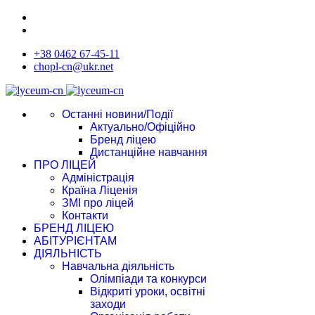
+38 0462 67-45-11
chopl-cn@ukr.net
Останні новини/Події
Актуально/Офіційно
Бренд ліцею
Дистанційне навчання
ПРО ЛІЦЕЙ
Адміністрація
Країна Ліценія
ЗМІ про ліцей
Контакти
БРЕНД ЛІЦЕЮ
АБІТУРІЄНТАМ
ДІЯЛЬНІСТЬ
Навчальна діяльність
Олімпіади та конкурси
Відкриті уроки, освітні
заходи