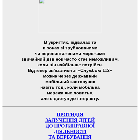
В укриттях, підвалах та
в зонах зі зруйнованими
чи перевантаженими мережами
звичайний дзвінок часто стає неможливим,
коли він найбільше потрібен.
Відтепер зв'язатися зі «Службою 112»
можна через державний
мобільний застосунок
навіть тоді, коли мобільна
мережа «не ловить»,
але є доступ до інтернету.
ПРОТИДІЯ
ЗАЛУЧЕННЯ ДІТЕЙ
ДО ПРОТИПРАВНОЇ
ДІЯЛЬНОСТІ
ТА ВЕРБУВАННЯ