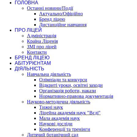
ГОЛОВНА
Останні новини/Події
Актуально/Офіційно
Бренд ліцею
Дистанційне навчання
ПРО ЛІЦЕЙ
Адміністрація
Країна Ліценія
ЗМІ про ліцей
Контакти
БРЕНД ЛІЦЕЮ
АБІТУРІЄНТАМ
ДІЯЛЬНІСТЬ
Навчальна діяльність
Олімпіади та конкурси
Відкриті уроки, освітні заходи
Організація роботи, накази
Нормативно-правова документація
Науково-методична діяльність
Тижні наук
Ліцейна академія наук "Вєді"
Мала академія наук
Наукові досліди
Конференції та тренінги
Дитячий ботанічний сад