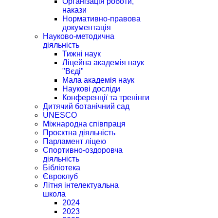
Організація роботи,
накази
Нормативно-правова
документація
Науково-методична
діяльність
Тижні наук
Ліцейна академія наук
"Вєді"
Мала академія наук
Наукові досліди
Конференції та тренінги
Дитячий ботанічний сад
UNESCO
Міжнародна співпраця
Проєктна діяльність
Парламент ліцею
Спортивно-оздоровча
діяльність
Бібліотека
Євроклуб
Літня інтелектуальна
школа
2024
2023