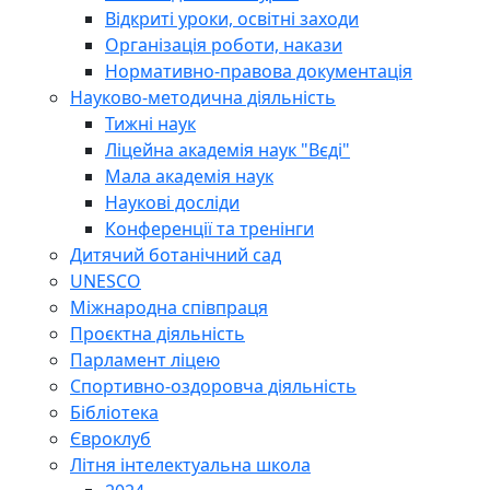
Відкриті уроки, освітні заходи
Організація роботи, накази
Нормативно-правова документація
Науково-методична діяльність
Тижні наук
Ліцейна академія наук "Вєді"
Мала академія наук
Наукові досліди
Конференції та тренінги
Дитячий ботанічний сад
UNESCO
Міжнародна співпраця
Проєктна діяльність
Парламент ліцею
Спортивно-оздоровча діяльність
Бібліотека
Євроклуб
Літня інтелектуальна школа