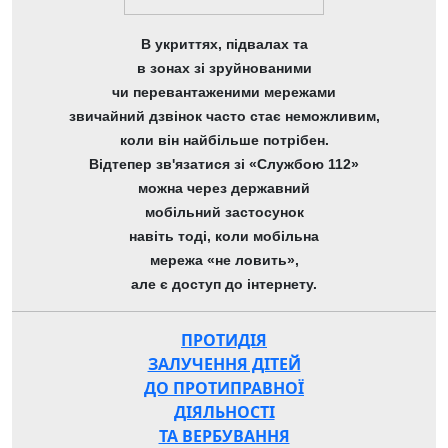
В укриттях, підвалах та
в зонах зі зруйнованими
чи перевантаженими мережами
звичайний дзвінок часто стає неможливим,
коли він найбільше потрібен.
Відтепер зв'язатися зі «Службою 112»
можна через державний
мобільний застосунок
навіть тоді, коли мобільна
мережа «не ловить»,
але є доступ до інтернету.
ПРОТИДІЯ
ЗАЛУЧЕННЯ ДІТЕЙ
ДО ПРОТИПРАВНОЇ
ДІЯЛЬНОСТІ
ТА ВЕРБУВАННЯ