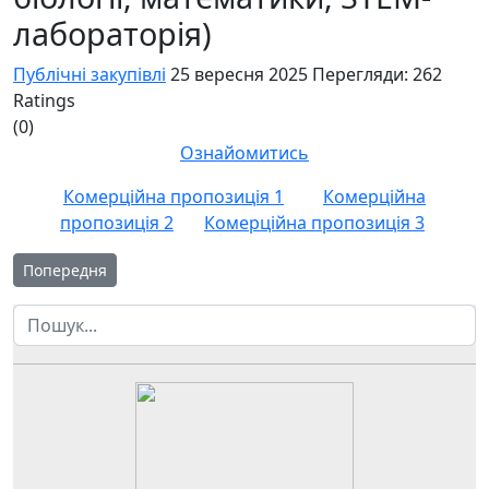
лабораторія)
Публічні закупівлі
25 вересня 2025
Перегляди: 262
Ratings
(0)
Ознайомитись
Комерційна пропозиція 1
Комерційна
пропозиція 2
Комерційна пропозиція 3
Попередня стаття: ОБҐРУНТУВАННЯ Навчальне приладдя та обл
Попередня
Пошук