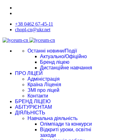
+38 0462 67-45-11
chopl-cn@ukr.net
Останні новини/Події
Актуально/Офіційно
Бренд ліцею
Дистанційне навчання
ПРО ЛІЦЕЙ
Адміністрація
Країна Ліценія
ЗМІ про ліцей
Контакти
БРЕНД ЛІЦЕЮ
АБІТУРІЄНТАМ
ДІЯЛЬНІСТЬ
Навчальна діяльність
Олімпіади та конкурси
Відкриті уроки, освітні
заходи