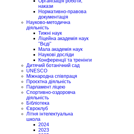
Організація роботи,
накази
Нормативно-правова
документація
Науково-методична
діяльність
Тижні наук
Ліцейна академія наук
"Вєді"
Мала академія наук
Наукові досліди
Конференції та тренінги
Дитячий ботанічний сад
UNESCO
Міжнародна співпраця
Проєктна діяльність
Парламент ліцею
Спортивно-оздоровча
діяльність
Бібліотека
Євроклуб
Літня інтелектуальна
школа
2024
2023