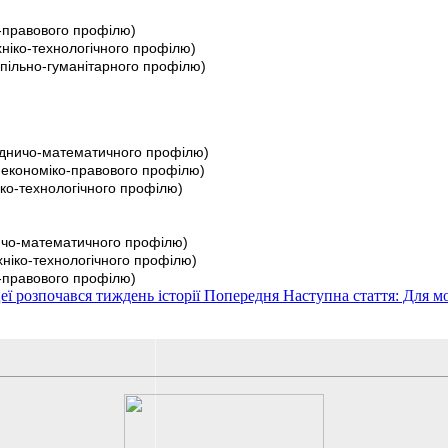
о-правового профілю)
хніко-технологічного профілю)
спільно-гуманітарного профілю)
родничо-математичного профілю)
 економіко-правового профілю)
іко-технологічного профілю)
ничо-математичного профілю)
хніко-технологічного профілю)
о-правового профілю)
цеї розпочався тиждень історії
Попередня
Наступна стаття: Для 