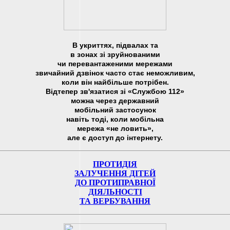
В укриттях, підвалах та
в зонах зі зруйнованими
чи перевантаженими мережами
звичайний дзвінок часто стає неможливим,
коли він найбільше потрібен.
Відтепер зв'язатися зі «Службою 112»
можна через державний
мобільний застосунок
навіть тоді, коли мобільна
мережа «не ловить»,
але є доступ до інтернету.
ПРОТИДІЯ
ЗАЛУЧЕННЯ ДІТЕЙ
ДО ПРОТИПРАВНОЇ
ДІЯЛЬНОСТІ
ТА ВЕРБУВАННЯ