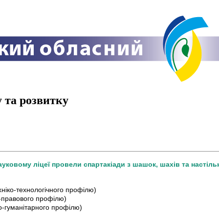
 та розвитку
уковому ліцеї провели спартакіади з шашок, шахів та настіль
хніко-технологічного профілю)
о-правового профілю)
ьно-гуманітарного профілю)