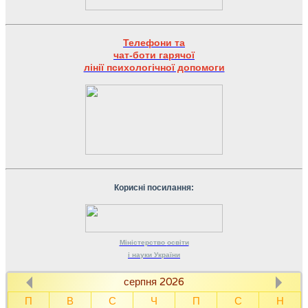
Телефони та
чат-боти гарячої
лінії психологічної допомоги
Корисні посилання:
Міністерство
освіти
і науки
України
серпня 2026
П
В
С
Ч
П
С
Н