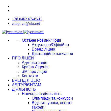
+38 0462 67-45-11
chopl-cn@ukr.net
Останні новини/Події
Актуально/Офіційно
Бренд ліцею
Дистанційне навчання
ПРО ЛІЦЕЙ
Адміністрація
Країна Ліценія
ЗМІ про ліцей
Контакти
БРЕНД ЛІЦЕЮ
АБІТУРІЄНТАМ
ДІЯЛЬНІСТЬ
Навчальна діяльність
Олімпіади та конкурси
Відкриті уроки, освітні
заходи