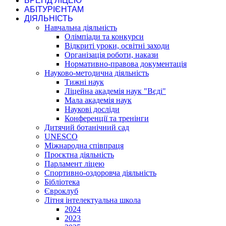
БРЕНД ЛІЦЕЮ
АБІТУРІЄНТАМ
ДІЯЛЬНІСТЬ
Навчальна діяльність
Олімпіади та конкурси
Відкриті уроки, освітні заходи
Організація роботи, накази
Нормативно-правова документація
Науково-методична діяльність
Тижні наук
Ліцейна академія наук "Вєді"
Мала академія наук
Наукові досліди
Конференції та тренінги
Дитячий ботанічний сад
UNESCO
Міжнародна співпраця
Проєктна діяльність
Парламент ліцею
Спортивно-оздоровча діяльність
Бібліотека
Євроклуб
Літня інтелектуальна школа
2024
2023