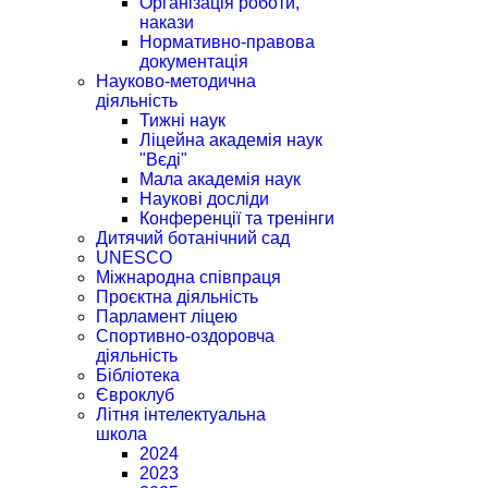
Організація роботи,
накази
Нормативно-правова
документація
Науково-методична
діяльність
Тижні наук
Ліцейна академія наук
"Вєді"
Мала академія наук
Наукові досліди
Конференції та тренінги
Дитячий ботанічний сад
UNESCO
Міжнародна співпраця
Проєктна діяльність
Парламент ліцею
Спортивно-оздоровча
діяльність
Бібліотека
Євроклуб
Літня інтелектуальна
школа
2024
2023