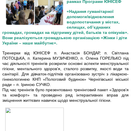
рамках Програми ЮНІСЕФ
«Надання гуманітарної
допомоги/відновлення
водопостачання у містах,
селищах, об’єднаних
громадах, громадах на підтримку дітей, батьків та опікунів».
Вони реалізуються громадською організацією «Жінки і діти
України – наше майбутнє».
Тренерки від ЮНІСЕФ п. Анастасія БОНДАР, п. Світлана
ПОТОЦЬКА, п. Катерина МУЗИЧЕНКО, п. Олена ГОРЕЛЬКО під
час діяльності тренінгів розкрили основні аспекти менструальної
гігієни, ментального здоров’я, сталого розвитку, якості води та
санітарії. Для дівчаток-підлітків організовано зустріч з лікаркою-
гінекологинею КНП «Пологовий будинок» Чернігівської міської
ради – п. Іриною СУЧКО.
Під час тренінгів було презентовано тренінговий пакет «Здоров’я
та комфорт» та проведено ряд інтерактивних вправ для
зміцнення життєвих навичок щодо менструальної гігієни.