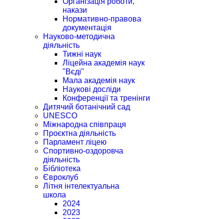
Організація роботи,
накази
Нормативно-правова
документація
Науково-методична
діяльність
Тижні наук
Ліцейна академія наук
"Вєді"
Мала академія наук
Наукові досліди
Конференції та тренінги
Дитячий ботанічний сад
UNESCO
Міжнародна співпраця
Проєктна діяльність
Парламент ліцею
Спортивно-оздоровча
діяльність
Бібліотека
Євроклуб
Літня інтелектуальна
школа
2024
2023