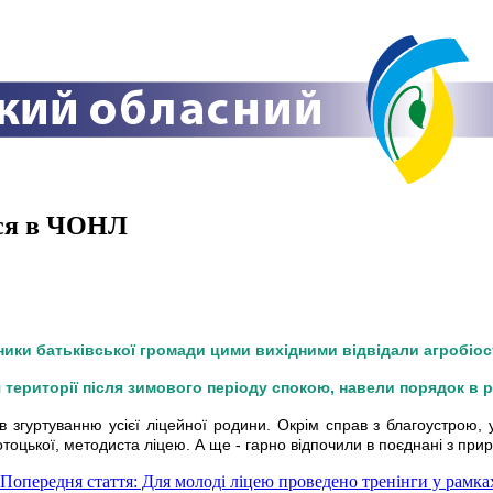
ася в ЧОНЛ
ники батьківської громади цими вихідними відвідали агробіос
території після зимового періоду спокою, навели порядок в р
 згуртуванню усієї ліцейної родини. Окрім справ з благоустрою, у
Потоцької, методиста ліцею. А ще - гарно відпочили в поєднані з п
Попередня стаття: Для молоді ліцею проведено тренінги у ра