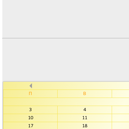
П
В
3
4
10
11
17
18