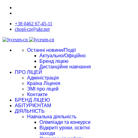
+38 0462 67-45-11
chopl-cn@ukr.net
Останні новини/Події
Актуально/Офіційно
Бренд ліцею
Дистанційне навчання
ПРО ЛІЦЕЙ
Адміністрація
Країна Ліценія
ЗМІ про ліцей
Контакти
БРЕНД ЛІЦЕЮ
АБІТУРІЄНТАМ
ДІЯЛЬНІСТЬ
Навчальна діяльність
Олімпіади та конкурси
Відкриті уроки, освітні
заходи