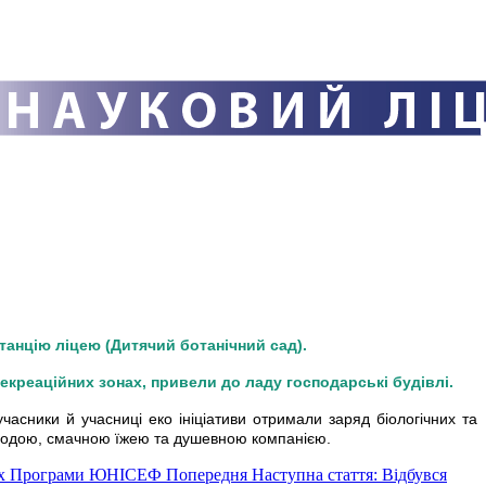
танцію ліцею (Дитячий ботанічний сад).
екреаційних зонах, привели до ладу господарські будівлі.
часники й учасниці еко ініціативи отримали заряд біологічних та
риродою, смачною їжею та душевною компанією.
мках Програми ЮНІСЕФ
Попередня
Наступна стаття: Відбувся