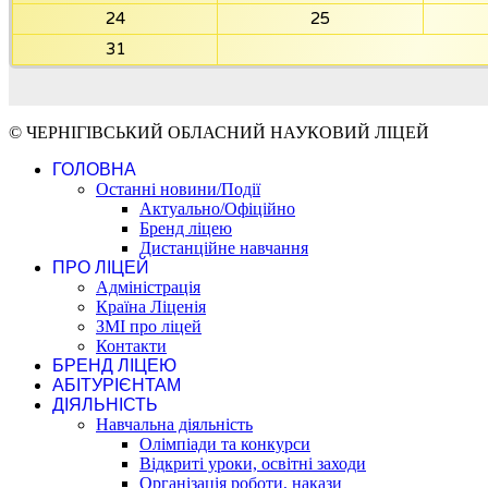
24
25
31
© ЧЕРНІГІВСЬКИЙ ОБЛАСНИЙ НАУКОВИЙ ЛІЦЕЙ
ГОЛОВНА
Останні новини/Події
Актуально/Офіційно
Бренд ліцею
Дистанційне навчання
ПРО ЛІЦЕЙ
Адміністрація
Країна Ліценія
ЗМІ про ліцей
Контакти
БРЕНД ЛІЦЕЮ
АБІТУРІЄНТАМ
ДІЯЛЬНІСТЬ
Навчальна діяльність
Олімпіади та конкурси
Відкриті уроки, освітні заходи
Організація роботи, накази