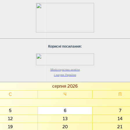
Корисні посилання:
Міністерство
освіти
і науки
України
серпня 2026
С
Ч
П
5
6
7
12
13
14
19
20
21