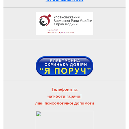
Телефони та
чат-боти гарячої
лінії психологічної допомоги