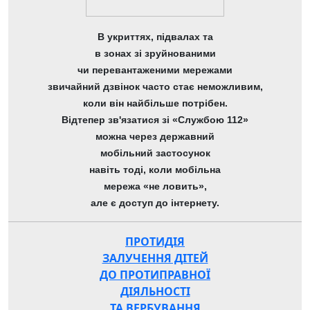
В укриттях, підвалах та
в зонах зі зруйнованими
чи перевантаженими мережами
звичайний дзвінок часто стає неможливим,
коли він найбільше потрібен.
Відтепер зв'язатися зі «Службою 112»
можна через державний
мобільний застосунок
навіть тоді, коли мобільна
мережа «не ловить»,
але є доступ до інтернету.
ПРОТИДІЯ
ЗАЛУЧЕННЯ ДІТЕЙ
ДО ПРОТИПРАВНОЇ
ДІЯЛЬНОСТІ
ТА ВЕРБУВАННЯ