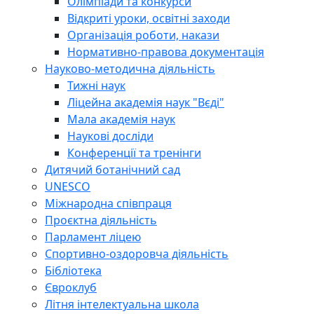
Олімпіади та конкурси
Відкриті уроки, освітні заходи
Організація роботи, накази
Нормативно-правова документація
Науково-методична діяльність
Тижні наук
Ліцейна академія наук "Вєді"
Мала академія наук
Наукові досліди
Конференції та тренінги
Дитячий ботанічний сад
UNESCO
Міжнародна співпраця
Проєктна діяльність
Парламент ліцею
Спортивно-оздоровча діяльність
Бібліотека
Євроклуб
Літня інтелектуальна школа