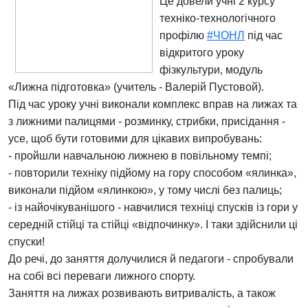
Це довели учні 2 курсу
техніко-технологічного
профілю
#ЧОНЛ
під час
відкритого уроку
фізкультури, модуль
«Лижна підготовка» (учитель - Валерій Пустовой).
Під час уроку учні виконали комплекс вправ на лижах та
з лижними палицями - розминку, стрибки, присідання -
усе, щоб бути готовими для цікавих випробувань:
- пройшли навчальною лижнею в повільному темпі;
- повторили техніку підйому на гору способом «ялинка»,
виконали підйом «ялинкою», у тому числі без палиць;
- із найочікуванішого - навчилися техніці спусків із гори у
середній стійці та стійці «відпочинку». І таки здійснили ці
спуски!
До речі, до заняття долучилися й педагоги - спробували
на собі всі переваги лижного спорту.
Заняття на лижах розвивають витривалість, а також