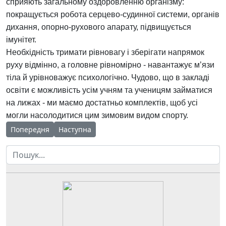
сприяють загальному оздоровленню організму:
покращується робота серцево-судинної системи, органів
дихання, опорно-рухового апарату, підвищується
імунітет.
Необхідність тримати рівновагу і зберігати напрямок
руху відмінно, а головне рівномірно - навантажує м’язи
тіла й урівноважує психологічно. Чудово, що в закладі
освіти є можливість усім учням та ученицям займатися
на лижах - ми маємо достатньо комплектів, щоб усі
могли насолодитися цим зимовим видом спорту.
Попередня стаття: Сміх переможе
Наступна стаття: "Навички, та професії майбут
Попередня
Наступна
Пошук