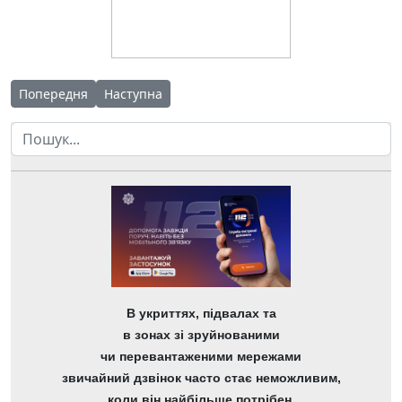
Попередня стаття: Дистанційна наукова школа ліцею (ДНШ)
Наступна стаття: Триває ініціатива "Ліцей у рус
Попередня
Наступна
Пошук
В укриттях, підвалах та
в зонах зі зруйнованими
чи перевантаженими мережами
звичайний дзвінок часто стає неможливим,
коли він найбільше потрібен.