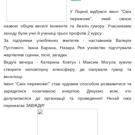
У Ліценії відбувся івент "Сміх
переможе", який своєю
назвою обіцяв веселі моменти та безліч гумору. Учасниками
заходу були учні й учениці трьох профілів 2 курсу.
За підтримки улюблених вчителів - наставників Валерія
Пустового, Івана Барана, Назара Рея учнівство підготували
жартівливі сценки, пісні, загадки.
Ведучі вечора - Катерина Ковтун і Максим Могула зуміли
створити неповторну атмосферу, де панували гумор та
веселощі.
Івент "Сміх переможе!" став чудовим способом розважитися та
зарядитися позитивною енергією. Дякуємо всім, хто
долучилисяся до організації та проведення! Нехай сміх
перемагає ЗАВЖДИ!