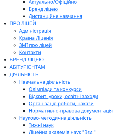
Актуально/Офіційно
Бренд ліцею
Дистанційне навчання
ПРО ЛІЦЕЙ
Адміністрація
Країна Ліценія
ЗМІ про ліцей
Контакти
БРЕНД ЛІЦЕЮ
АБІТУРІЄНТАМ
ДІЯЛЬНІСТЬ
Навчальна діяльність
Олімпіади та конкурси
Відкриті уроки, освітні заходи
Організація роботи, накази
Нормативно-правова документація
Науково-методична діяльність
Тижні наук
Ліцейна академія наук "Вєді"