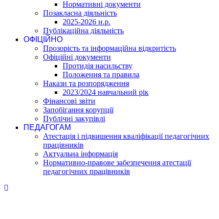
Нормативні документи
Позакласна діяльність
2025-2026 н.р.
Публікаційна діяльність
ОФІЦІЙНО
Прозорість та інформаційна відкритість
Офіційні документи
Протидія насильству
Положення та правила
Накази та розпорядження
2023/2024 навчальний рік
Фінансові звіти
Запобігання корупції
Публічні закупівлі
ПЕДАГОГАМ
Атестація і підвишення кваліфікації педагогічних
працівників
Актуальна інформація
Нормативно-правове забезпечення атестації
педагогічних працівників