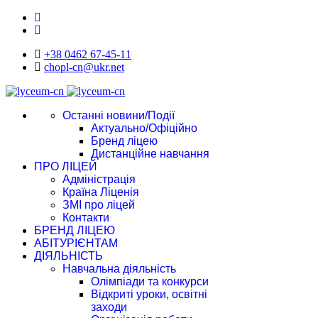
+38 0462 67-45-11
chopl-cn@ukr.net
Останні новини/Події
Актуально/Офіційно
Бренд ліцею
Дистанційне навчання
ПРО ЛІЦЕЙ
Адміністрація
Країна Ліценія
ЗМІ про ліцей
Контакти
БРЕНД ЛІЦЕЮ
АБІТУРІЄНТАМ
ДІЯЛЬНІСТЬ
Навчальна діяльність
Олімпіади та конкурси
Відкриті уроки, освітні
заходи