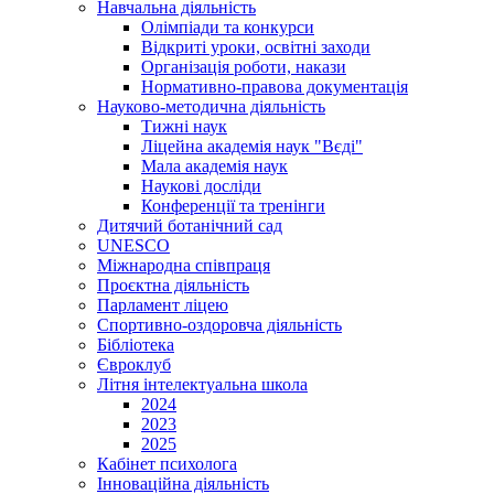
Навчальна діяльність
Олімпіади та конкурси
Відкриті уроки, освітні заходи
Організація роботи, накази
Нормативно-правова документація
Науково-методична діяльність
Тижні наук
Ліцейна академія наук "Вєді"
Мала академія наук
Наукові досліди
Конференції та тренінги
Дитячий ботанічний сад
UNESCO
Міжнародна співпраця
Проєктна діяльність
Парламент ліцею
Спортивно-оздоровча діяльність
Бібліотека
Євроклуб
Літня інтелектуальна школа
2024
2023
2025
Кабінет психолога
Інноваційна діяльність