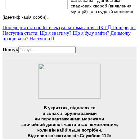
батьківства, діагностика
спадкових хвороб (виявлення
мутацій) та в судовій медицині
(ідентифікація особи).
Попередня стаття: Інтелектуальні змагання з ІКТ
Попередня
Наступна стаття: Що я знатиму? Що я буду вміти? Де зможу
працювати?
Наступна
Пошук
В укриттях, підвалах та
в зонах зі зруйнованими
чи перевантаженими мережами
звичайний дзвінок часто стає неможливим,
коли він найбільше потрібен.
Відтепер зв'язатися зі «Службою 112»