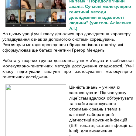
на тему "Гібридологічний
аналіз.
Сучасні молекулярно-
генетичні методи
дослідження спадковості
людини" (учитель Алісеєнко
А.І.).
На цьому уроці учні класу дізналися про дослідження характеру
успадкування ознак за допомогою системи схрещувань.
Розглянули методи проведення гібридологічного аналізу, які
сформулював ще батько генетики Грегор Мендель.
Робота у творчих групах дозволила учням з’ясувати особливості
молекулярно-генетичних методів дослідження спадковості.
Учні
класу підготували виступи про застосування молекулярно-
генетичних досліджень.
Цінність знань – уміння їх
застосовувати! Під час уроку
ліцеїстам вдалося обґрунтувати
та знайти застосування
отриманих знань з теми в
клінічній лабораторній
діагностиці вірусних інфекцій
(ВІЛ, гепатит, статеві інфекції та
інші), для визначення