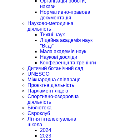
Організація роботи,
накази
Нормативно-правова
документація
Науково-методична
діяльність
Тижні наук
Ліцейна академія наук
"Вєді"
Мала академія наук
Наукові досліди
Конференції та тренінги
Дитячий ботанічний сад
UNESCO
Міжнародна співпраця
Проєктна діяльність
Парламент ліцею
Спортивно-оздоровча
діяльність
Бібліотека
Євроклуб
Літня інтелектуальна
школа
2024
2023