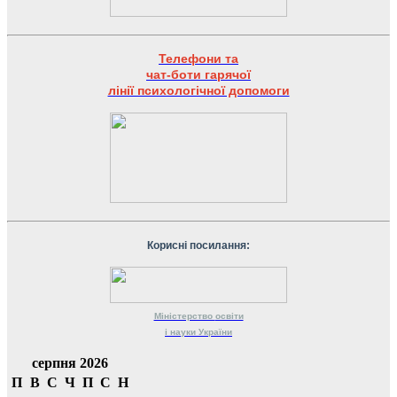
Телефони та
чат-боти гарячої
лінії психологічної допомоги
Корисні посилання:
Міністерство
освіти
і науки
України
серпня 2026
П
В
С
Ч
П
С
Н