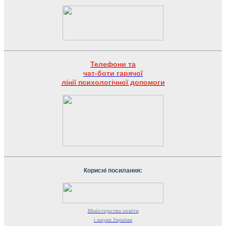
Телефони та
чат-боти гарячої
лінії психологічної допомоги
Корисні посилання:
Міністерство
освіти
і науки
України