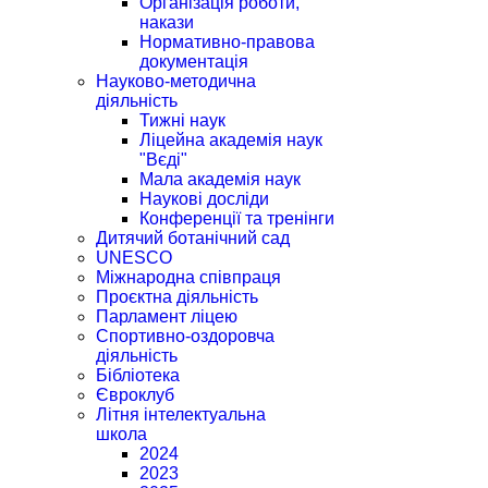
Організація роботи,
накази
Нормативно-правова
документація
Науково-методична
діяльність
Тижні наук
Ліцейна академія наук
"Вєді"
Мала академія наук
Наукові досліди
Конференції та тренінги
Дитячий ботанічний сад
UNESCO
Міжнародна співпраця
Проєктна діяльність
Парламент ліцею
Спортивно-оздоровча
діяльність
Бібліотека
Євроклуб
Літня інтелектуальна
школа
2024
2023