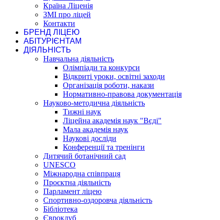
Країна Ліценія
ЗМІ про ліцей
Контакти
БРЕНД ЛІЦЕЮ
АБІТУРІЄНТАМ
ДІЯЛЬНІСТЬ
Навчальна діяльність
Олімпіади та конкурси
Відкриті уроки, освітні заходи
Організація роботи, накази
Нормативно-правова документація
Науково-методична діяльність
Тижні наук
Ліцейна академія наук "Вєді"
Мала академія наук
Наукові досліди
Конференції та тренінги
Дитячий ботанічний сад
UNESCO
Міжнародна співпраця
Проєктна діяльність
Парламент ліцею
Спортивно-оздоровча діяльність
Бібліотека
Євроклуб