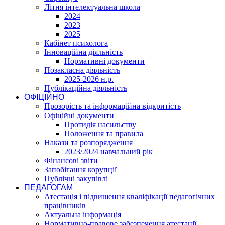
Літня інтелектуальна школа
2024
2023
2025
Кабінет психолога
Інноваційна діяльність
Нормативні документи
Позакласна діяльність
2025-2026 н.р.
Публікаційна діяльність
ОФІЦІЙНО
Прозорість та інформаційна відкритість
Офіційні документи
Протидія насильству
Положення та правила
Накази та розпорядження
2023/2024 навчальний рік
Фінансові звіти
Запобігання корупції
Публічні закупівлі
ПЕДАГОГАМ
Атестація і підвишення кваліфікації педагогічних
працівників
Актуальна інформація
Нормативно-правове забезпечення атестації