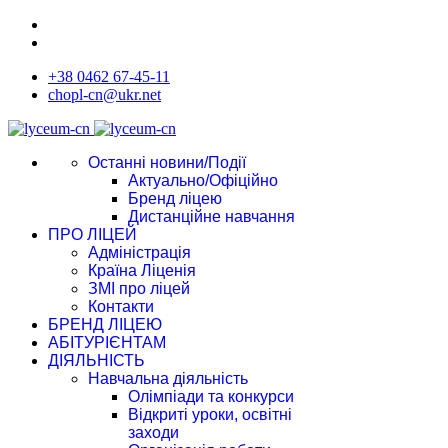
+38 0462 67-45-11
chopl-cn@ukr.net
Останні новини/Події
Актуально/Офіційно
Бренд ліцею
Дистанційне навчання
ПРО ЛІЦЕЙ
Адміністрація
Країна Ліценія
ЗМІ про ліцей
Контакти
БРЕНД ЛІЦЕЮ
АБІТУРІЄНТАМ
ДІЯЛЬНІСТЬ
Навчальна діяльність
Олімпіади та конкурси
Відкриті уроки, освітні
заходи