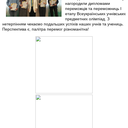
нагородили дипломами
переможців та переможниць І
етапу Всеукраїнських учнівських
предметних олімпіад. З
нетерпінням чекаємо подальших успіхів наших учнів та учениць.
Перспектива є, палітра перемог різноманітна!