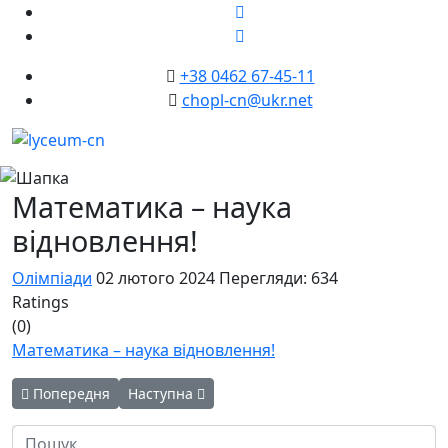
+38 0462 67-45-11
chopl-cn@ukr.net
Математика – наука
відновлення!
Олімпіади
02 лютого 2024
Перегляди: 634
Ratings
(0)
Математика – наука відновлення!
Попередня стаття: Інтелектуальні змагання з ІКТ
Наступна стаття: Вивчення англійської мови 
Попередня
Наступна
Пошук