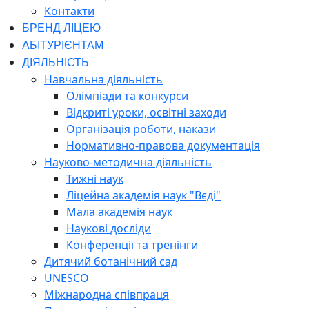
Контакти
БРЕНД ЛІЦЕЮ
АБІТУРІЄНТАМ
ДІЯЛЬНІСТЬ
Навчальна діяльність
Олімпіади та конкурси
Відкриті уроки, освітні заходи
Організація роботи, накази
Нормативно-правова документація
Науково-методична діяльність
Тижні наук
Ліцейна академія наук "Вєді"
Мала академія наук
Наукові досліди
Конференції та тренінги
Дитячий ботанічний сад
UNESCO
Міжнародна співпраця