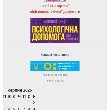
чат-боти гарячої
лінії психологічної допомоги
Корисні посилання:
Міністерство
освіти
і науки
України
серпня 2026
П
В
С
Ч
П
С
Н
1
2
3
4
5
6
7
8
9