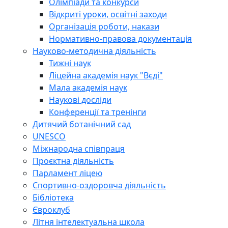
Олімпіади та конкурси
Відкриті уроки, освітні заходи
Організація роботи, накази
Нормативно-правова документація
Науково-методична діяльність
Тижні наук
Ліцейна академія наук "Вєді"
Мала академія наук
Наукові досліди
Конференції та тренінги
Дитячий ботанічний сад
UNESCO
Міжнародна співпраця
Проєктна діяльність
Парламент ліцею
Спортивно-оздоровча діяльність
Бібліотека
Євроклуб
Літня інтелектуальна школа