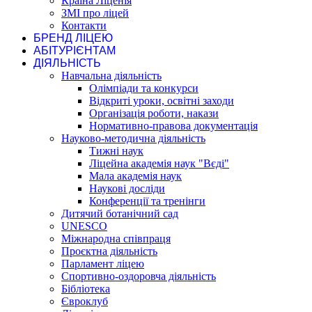
Країна Ліценія
ЗМІ про ліцей
Контакти
БРЕНД ЛІЦЕЮ
АБІТУРІЄНТАМ
ДІЯЛЬНІСТЬ
Навчальна діяльність
Олімпіади та конкурси
Відкриті уроки, освітні заходи
Організація роботи, накази
Нормативно-правова документація
Науково-методична діяльність
Тижні наук
Ліцейна академія наук "Вєді"
Мала академія наук
Наукові досліди
Конференції та тренінги
Дитячий ботанічний сад
UNESCO
Міжнародна співпраця
Проєктна діяльність
Парламент ліцею
Спортивно-оздоровча діяльність
Бібліотека
Євроклуб