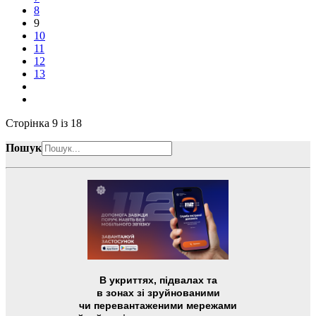
8
9
10
11
12
13
Сторінка 9 із 18
Пошук
В укриттях, підвалах та
в зонах зі зруйнованими
чи перевантаженими мережами