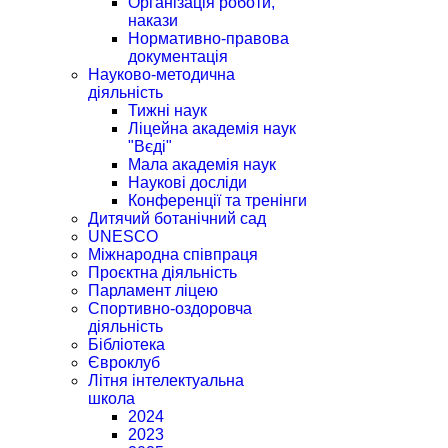
Організація роботи,
накази
Нормативно-правова
документація
Науково-методична
діяльність
Тижні наук
Ліцейна академія наук
"Вєді"
Мала академія наук
Наукові досліди
Конференції та тренінги
Дитячий ботанічний сад
UNESCO
Міжнародна співпраця
Проєктна діяльність
Парламент ліцею
Спортивно-оздоровча
діяльність
Бібліотека
Євроклуб
Літня інтелектуальна
школа
2024
2023