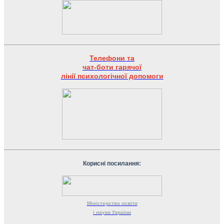
Телефони та
чат-боти гарячої
лінії психологічної допомоги
Корисні посилання:
Міністерство
освіти
і науки
України