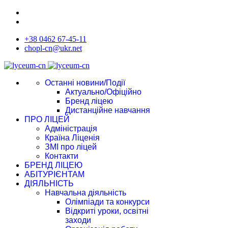
+38 0462 67-45-11
chopl-cn@ukr.net
Останні новини/Події
Актуально/Офіційно
Бренд ліцею
Дистанційне навчання
ПРО ЛІЦЕЙ
Адміністрація
Країна Ліценія
ЗМІ про ліцей
Контакти
БРЕНД ЛІЦЕЮ
АБІТУРІЄНТАМ
ДІЯЛЬНІСТЬ
Навчальна діяльність
Олімпіади та конкурси
Відкриті уроки, освітні
заходи