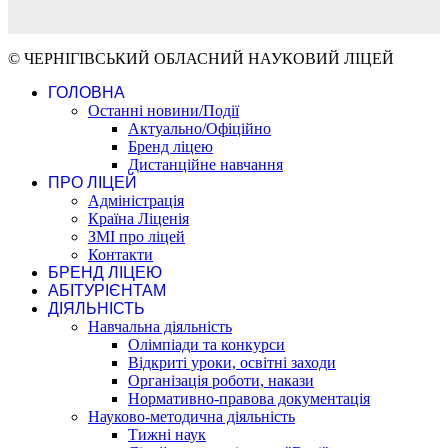
© ЧЕРНІГІВСЬКИЙ ОБЛАСНИЙ НАУКОВИЙ ЛІЦЕЙ
ГОЛОВНА
Останні новини/Події
Актуально/Офіційно
Бренд ліцею
Дистанційне навчання
ПРО ЛІЦЕЙ
Адміністрація
Країна Ліценія
ЗМІ про ліцей
Контакти
БРЕНД ЛІЦЕЮ
АБІТУРІЄНТАМ
ДІЯЛЬНІСТЬ
Навчальна діяльність
Олімпіади та конкурси
Відкриті уроки, освітні заходи
Організація роботи, накази
Нормативно-правова документація
Науково-методична діяльність
Тижні наук