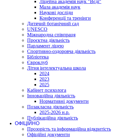
Ліцейна академія наук "Вєді"
Мала академія наук
Наукові досліди
Конференції та тренінги
Дитячий ботанічний сад
UNESCO
Міжнародна співпраця
Проєктна діяльність
Парламент ліцею
Спортивно-оздоровча діяльність
Бібліотека
Євроклуб
Літня інтелектуальна школа
2024
2023
2025
Кабінет психолога
Інноваційна діяльність
Нормативні документи
Позакласна діяльність
2025-2026 н.р.
Публікаційна діяльність
ОФІЦІЙНО
Прозорість та інформаційна відкритість
Офіційні документи