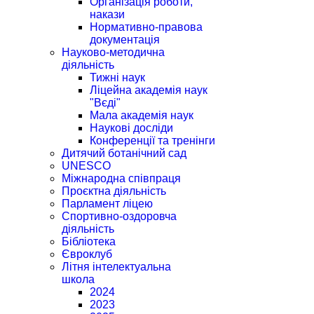
Організація роботи,
накази
Нормативно-правова
документація
Науково-методична
діяльність
Тижні наук
Ліцейна академія наук
"Вєді"
Мала академія наук
Наукові досліди
Конференції та тренінги
Дитячий ботанічний сад
UNESCO
Міжнародна співпраця
Проєктна діяльність
Парламент ліцею
Спортивно-оздоровча
діяльність
Бібліотека
Євроклуб
Літня інтелектуальна
школа
2024
2023