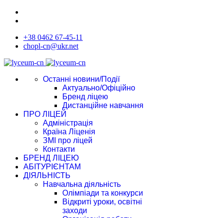
+38 0462 67-45-11
chopl-cn@ukr.net
Останні новини/Події
Актуально/Офіційно
Бренд ліцею
Дистанційне навчання
ПРО ЛІЦЕЙ
Адміністрація
Країна Ліценія
ЗМІ про ліцей
Контакти
БРЕНД ЛІЦЕЮ
АБІТУРІЄНТАМ
ДІЯЛЬНІСТЬ
Навчальна діяльність
Олімпіади та конкурси
Відкриті уроки, освітні
заходи