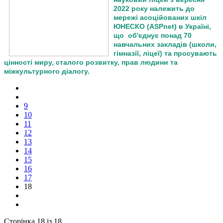
2022 року належить до
мережі асоційованих шкіл
ЮНЕСКО (ASPnet) в Україні,
що об'єднує понад 70
навчальних закладів (школи,
гімназії, ліцеї) та просувають
цінності миру, сталого розвитку, прав людини та
міжкультурного діалогу.
9
10
11
12
13
14
15
16
17
18
Сторінка 18 із 18