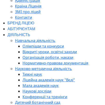
Адміністрація
Країна Ліценія
ЗМІ про ліцей
Контакти
БРЕНД ЛІЦЕЮ
АБІТУРІЄНТАМ
ДІЯЛЬНІСТЬ
Навчальна діяльність
Олімпіади та конкурси
Відкриті уроки, освітні заходи
Організація роботи, накази
Нормативно-правова документація
Науково-методична діяльність
Тижні наук
Ліцейна академія наук "Вєді"
Мала академія наук
Наукові досліди
Конференції та тренінги
Дитячий ботанічний сад