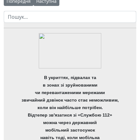
Попередня стаття: 23 квітня у межах STEMSpring2026 відзнач
Наступна стаття: Напередодні свята Великодня,
Попередня
Наступна
Пошук
В укриттях, підвалах та
в зонах зі зруйнованими
чи перевантаженими мережами
звичайний дзвінок часто стає неможливим,
коли він найбільше потрібен.
Відтепер зв'язатися зі «Службою 112»
можна через державний
мобільний застосунок
навіть тоді, коли мобільна