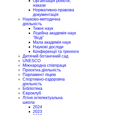
Організація роботи,
накази
Нормативно-правова
документація
Науково-методична
діяльність
Тижні наук
Ліцейна академія наук
"Вєді"
Мала академія наук
Наукові досліди
Конференції та тренінги
Дитячий ботанічний сад
UNESCO
Міжнародна співпраця
Проєктна діяльність
Парламент ліцею
Спортивно-оздоровча
діяльність
Бібліотека
Євроклуб
Літня інтелектуальна
школа
2024
2023