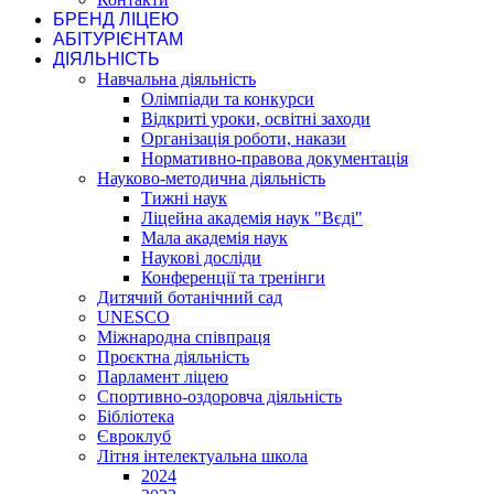
БРЕНД ЛІЦЕЮ
АБІТУРІЄНТАМ
ДІЯЛЬНІСТЬ
Навчальна діяльність
Олімпіади та конкурси
Відкриті уроки, освітні заходи
Організація роботи, накази
Нормативно-правова документація
Науково-методична діяльність
Тижні наук
Ліцейна академія наук "Вєді"
Мала академія наук
Наукові досліди
Конференції та тренінги
Дитячий ботанічний сад
UNESCO
Міжнародна співпраця
Проєктна діяльність
Парламент ліцею
Спортивно-оздоровча діяльність
Бібліотека
Євроклуб
Літня інтелектуальна школа
2024