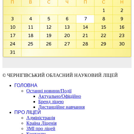
П
В
С
Ч
П
С
Н
1
2
3
4
5
6
7
8
9
10
11
12
13
14
15
16
17
18
19
20
21
22
23
24
25
26
27
28
29
30
31
© ЧЕРНІГІВСЬКИЙ ОБЛАСНИЙ НАУКОВИЙ ЛІЦЕЙ
ГОЛОВНА
Останні новини/Події
Актуально/Офіційно
Бренд ліцею
Дистанційне навчання
ПРО ЛІЦЕЙ
Адміністрація
Країна Ліценія
ЗМІ про ліцей
Контакти