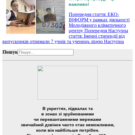
важливо!
Попередня стаття: ЕКО-
ІНФОРМ у рамках діяльності
Молодіжного кліматичного
центру
Попередня
Наступна
стаття: Іменні стипендії від
випускників отримали 7 учнів та учениць ліцею
Наступна
Пошук
В укриттях, підвалах та
в зонах зі зруйнованими
чи перевантаженими мережами
звичайний дзвінок часто стає неможливим,
коли він найбільше потрібен.