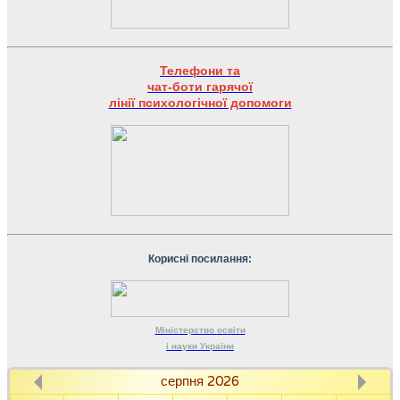
Телефони та
чат-боти гарячої
лінії психологічної допомоги
Корисні посилання:
Міністерство
освіти
і науки
України
серпня 2026