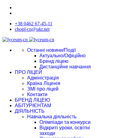
+38 0462 67-45-11
chopl-cn@ukr.net
Останні новини/Події
Актуально/Офіційно
Бренд ліцею
Дистанційне навчання
ПРО ЛІЦЕЙ
Адміністрація
Країна Ліценія
ЗМІ про ліцей
Контакти
БРЕНД ЛІЦЕЮ
АБІТУРІЄНТАМ
ДІЯЛЬНІСТЬ
Навчальна діяльність
Олімпіади та конкурси
Відкриті уроки, освітні
заходи