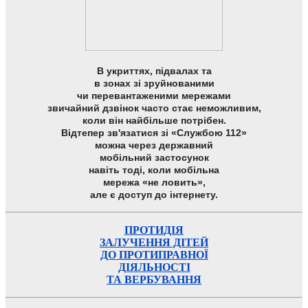
В укриттях, підвалах та
в зонах зі зруйнованими
чи перевантаженими мережами
звичайний дзвінок часто стає неможливим,
коли він найбільше потрібен.
Відтепер зв'язатися зі «Службою 112»
можна через державний
мобільний застосунок
навіть тоді, коли мобільна
мережа «не ловить»,
але є доступ до інтернету.
ПРОТИДІЯ
ЗАЛУЧЕННЯ ДІТЕЙ
ДО ПРОТИПРАВНОЇ
ДІЯЛЬНОСТІ
ТА ВЕРБУВАННЯ