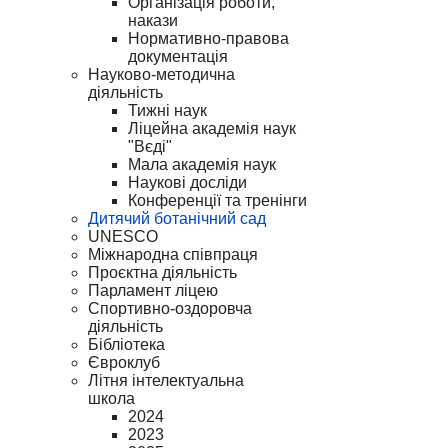
Організація роботи,
накази
Нормативно-правова
документація
Науково-методична
діяльність
Тижні наук
Ліцейна академія наук
"Вєді"
Мала академія наук
Наукові досліди
Конференції та тренінги
Дитячий ботанічний сад
UNESCO
Міжнародна співпраця
Проєктна діяльність
Парламент ліцею
Спортивно-оздоровча
діяльність
Бібліотека
Євроклуб
Літня інтелектуальна
школа
2024
2023