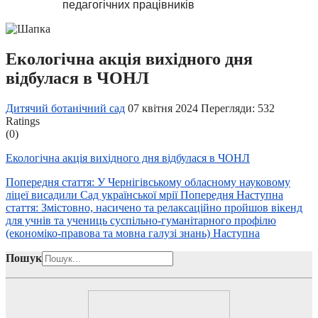
педагогічних працівників
Екологічна акція вихідного дня
відбулася в ЧОНЛ
Дитячий ботанічний сад
07 квітня 2024
Перегляди: 532
Ratings
(0)
Екологічна акція вихідного дня відбулася в ЧОНЛ
Попередня стаття: У Чернігівському обласному науковому
ліцеї висадили Сад української мрії
Попередня
Наступна
стаття: Змістовно, насичено та релаксаційно пройшов вікенд
для учнів та учениць суспільно-гуманітарного профілю
(економіко-правова та мовна галузі знань)
Наступна
Пошук