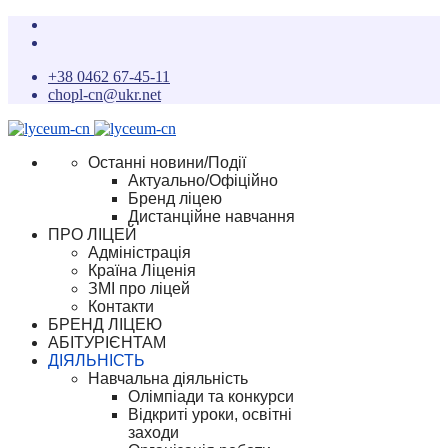
+38 0462 67-45-11
chopl-cn@ukr.net
Останні новини/Події
Актуально/Офіційно
Бренд ліцею
Дистанційне навчання
ПРО ЛІЦЕЙ
Адміністрація
Країна Ліценія
ЗМІ про ліцей
Контакти
БРЕНД ЛІЦЕЮ
АБІТУРІЄНТАМ
ДІЯЛЬНІСТЬ
Навчальна діяльність
Олімпіади та конкурси
Відкриті уроки, освітні
заходи