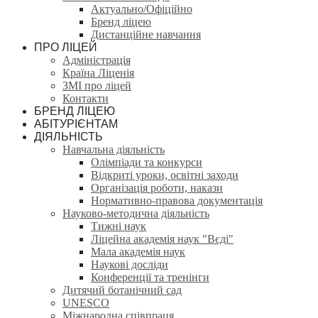
Актуально/Офіційно
Бренд ліцею
Дистанційне навчання
ПРО ЛІЦЕЙ
Адміністрація
Країна Ліценія
ЗМІ про ліцей
Контакти
БРЕНД ЛІЦЕЮ
АБІТУРІЄНТАМ
ДІЯЛЬНІСТЬ
Навчальна діяльність
Олімпіади та конкурси
Відкриті уроки, освітні заходи
Організація роботи, накази
Нормативно-правова документація
Науково-методична діяльність
Тижні наук
Ліцейна академія наук "Вєді"
Мала академія наук
Наукові досліди
Конференції та тренінги
Дитячий ботанічний сад
UNESCO
Міжнародна співпраця