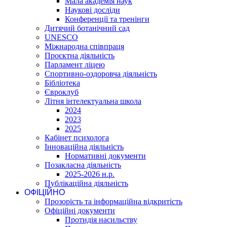
Мала академія наук
Наукові досліди
Конференції та тренінги
Дитячий ботанічний сад
UNESCO
Міжнародна співпраця
Проєктна діяльність
Парламент ліцею
Спортивно-оздоровча діяльність
Бібліотека
Євроклуб
Літня інтелектуальна школа
2024
2023
2025
Кабінет психолога
Інноваційна діяльність
Нормативні документи
Позакласна діяльність
2025-2026 н.р.
Публікаційна діяльність
ОФІЦІЙНО
Прозорість та інформаційна відкритість
Офіційні документи
Протидія насильству