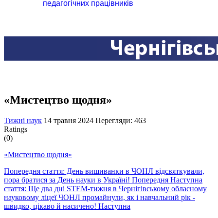
педагогічних працівників
«Мистецтво щодня»
Тижні наук
14 травня 2024
Перегляди: 463
Ratings
(0)
«Мистецтво щодня»
Попередня стаття: День вишиванки в ЧОНЛ відсвяткували,
пора братися за День науки в Україні!
Попередня
Наступна
стаття: Ще два дні STEM-тижня в Чернігівському обласному
науковому ліцеї ЧОНЛ промайнули, як і навчальний рік -
швидко, цікаво й насичено!
Наступна