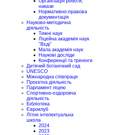
Організація роботи,
накази
Нормативно-правова
документація
Науково-методична
діяльність
Тижні наук
Ліцейна академія наук
"Вєді"
Мала академія наук
Наукові досліди
Конференції та тренінги
Дитячий ботанічний сад
UNESCO
Міжнародна співпраця
Проєктна діяльність
Парламент ліцею
Спортивно-оздоровча
діяльність
Бібліотека
Євроклуб
Літня інтелектуальна
школа
2024
2023