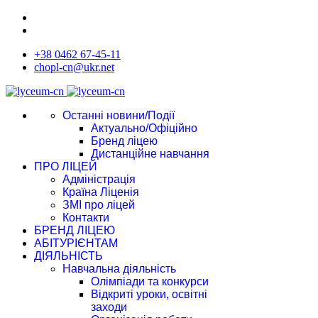
+38 0462 67-45-11
chopl-cn@ukr.net
Останні новини/Події
Актуально/Офіційно
Бренд ліцею
Дистанційне навчання
ПРО ЛІЦЕЙ
Адміністрація
Країна Ліценія
ЗМІ про ліцей
Контакти
БРЕНД ЛІЦЕЮ
АБІТУРІЄНТАМ
ДІЯЛЬНІСТЬ
Навчальна діяльність
Олімпіади та конкурси
Відкриті уроки, освітні
заходи