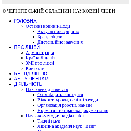
© ЧЕРНІГІВСЬКИЙ ОБЛАСНИЙ НАУКОВИЙ ЛІЦЕЙ
ГОЛОВНА
Останні новини/Події
Актуально/Офіційно
Бренд ліцею
Дистанційне навчання
ПРО ЛІЦЕЙ
Адміністрація
Країна Ліценія
ЗМІ про ліцей
Контакти
БРЕНД ЛІЦЕЮ
АБІТУРІЄНТАМ
ДІЯЛЬНІСТЬ
Навчальна діяльність
Олімпіади та конкурси
Відкриті уроки, освітні заходи
Організація роботи, накази
Нормативно-правова документація
Науково-методична діяльність
Тижні наук
Ліцейна академія наук "Вєді"