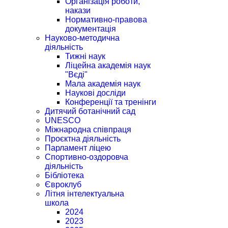
Організація роботи,
накази
Нормативно-правова
документація
Науково-методична
діяльність
Тижні наук
Ліцейна академія наук
"Вєді"
Мала академія наук
Наукові досліди
Конференції та тренінги
Дитячий ботанічний сад
UNESCO
Міжнародна співпраця
Проєктна діяльність
Парламент ліцею
Спортивно-оздоровча
діяльність
Бібліотека
Євроклуб
Літня інтелектуальна
школа
2024
2023