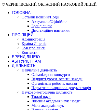
© ЧЕРНІГІВСЬКИЙ ОБЛАСНИЙ НАУКОВИЙ ЛІЦЕЙ
ГОЛОВНА
Останні новини/Події
Актуально/Офіційно
Бренд ліцею
Дистанційне навчання
ПРО ЛІЦЕЙ
Адміністрація
Країна Ліценія
ЗМІ про ліцей
Контакти
БРЕНД ЛІЦЕЮ
АБІТУРІЄНТАМ
ДІЯЛЬНІСТЬ
Навчальна діяльність
Олімпіади та конкурси
Відкриті уроки, освітні заходи
Організація роботи, накази
Нормативно-правова документація
Науково-методична діяльність
Тижні наук
Ліцейна академія наук "Вєді"
Мала академія наук
Наукові досліди