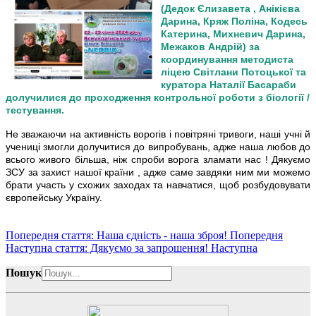
(Дедок Єлизавета , Анікієва
Дарина, Кряж Поліна, Кодесь
Катерина, Михневич Дарина,
Межаков Андрій) за
координування методиста
ліцею Світлани Потоцької та
куратора Наталії Басараби
долучилися до проходження контрольної роботи з біології /
тестування.
Не зважаючи на активність ворогів і повітряні тривоги, наші учні й
учениці змогли долучитися до випробувань, адже наша любов до
всього живого більша, ніж спроби ворога зламати нас ! Дякуємо
ЗСУ за захист нашої країни , адже саме завдяки ним ми можемо
брати участь у схожих заходах та навчатися, щоб розбудовувати
європейську Україну.
Попередня стаття: Наша єдність - наша зброя!
Попередня
Наступна стаття: Дякуємо за запрошення!
Наступна
Пошук