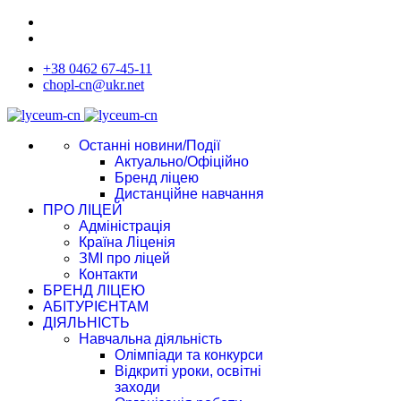
+38 0462 67-45-11
chopl-cn@ukr.net
Останні новини/Події
Актуально/Офіційно
Бренд ліцею
Дистанційне навчання
ПРО ЛІЦЕЙ
Адміністрація
Країна Ліценія
ЗМІ про ліцей
Контакти
БРЕНД ЛІЦЕЮ
АБІТУРІЄНТАМ
ДІЯЛЬНІСТЬ
Навчальна діяльність
Олімпіади та конкурси
Відкриті уроки, освітні
заходи