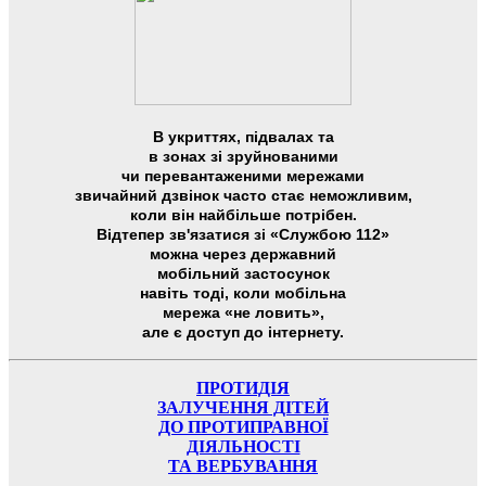
В укриттях, підвалах та
в зонах зі зруйнованими
чи перевантаженими мережами
звичайний дзвінок часто стає неможливим,
коли він найбільше потрібен.
Відтепер зв'язатися зі «Службою 112»
можна через державний
мобільний застосунок
навіть тоді, коли мобільна
мережа «не ловить»,
але є доступ до інтернету.
ПРОТИДІЯ
ЗАЛУЧЕННЯ ДІТЕЙ
ДО ПРОТИПРАВНОЇ
ДІЯЛЬНОСТІ
ТА ВЕРБУВАННЯ