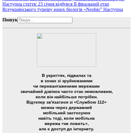
Наступна стаття: 23 січня відбувся ІІ фінальний етап
Всеукраїнського турніру юних біологів «Neobio”
Наступна
Пошук
В укриттях, підвалах та
в зонах зі зруйнованими
чи перевантаженими мережами
звичайний дзвінок часто стає неможливим,
коли він найбільше потрібен.
Відтепер зв'язатися зі «Службою 112»
можна через державний
мобільний застосунок
навіть тоді, коли мобільна
мережа «не ловить»,
але є доступ до інтернету.