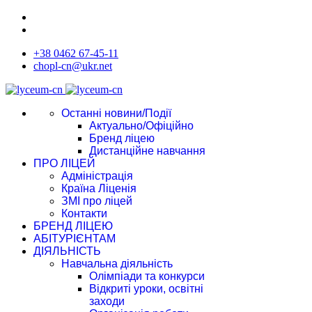
+38 0462 67-45-11
chopl-cn@ukr.net
Останні новини/Події
Актуально/Офіційно
Бренд ліцею
Дистанційне навчання
ПРО ЛІЦЕЙ
Адміністрація
Країна Ліценія
ЗМІ про ліцей
Контакти
БРЕНД ЛІЦЕЮ
АБІТУРІЄНТАМ
ДІЯЛЬНІСТЬ
Навчальна діяльність
Олімпіади та конкурси
Відкриті уроки, освітні
заходи