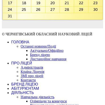
17
18
19
20
21
22
23
24
25
26
27
28
29
30
31
© ЧЕРНІГІВСЬКИЙ ОБЛАСНИЙ НАУКОВИЙ ЛІЦЕЙ
ГОЛОВНА
Останні новини/Події
Актуально/Офіційно
Бренд ліцею
Дистанційне навчання
ПРО ЛІЦЕЙ
Адміністрація
Країна Ліценія
ЗМІ про ліцей
Контакти
БРЕНД ЛІЦЕЮ
АБІТУРІЄНТАМ
ДІЯЛЬНІСТЬ
Навчальна діяльність
Олімпіади та конкурси