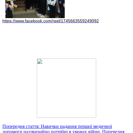
https://www.facebook.com/reel/1745663559249092
Попередня стаття: Навички надання першої медичної
допомоги надзвичайно потрібні в умовах війни.
Попередня