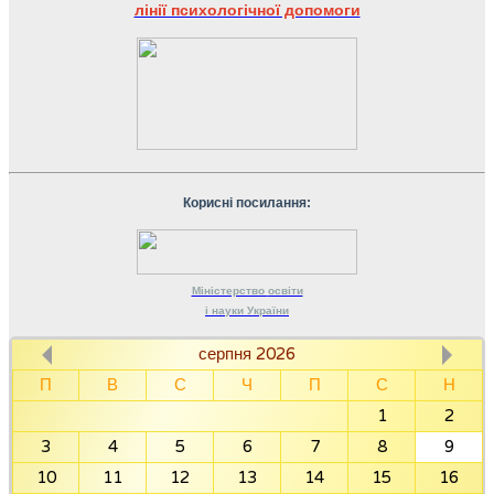
лінії психологічної допомоги
Корисні посилання:
Міністерство
освіти
і науки
України
серпня 2026
П
В
С
Ч
П
С
Н
1
2
3
4
5
6
7
8
9
10
11
12
13
14
15
16