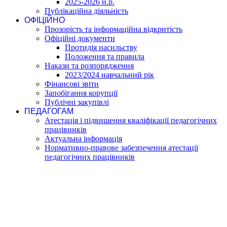
2025-2026 н.р.
Публікаційна діяльність
ОФІЦІЙНО
Прозорість та інформаційна відкритість
Офіційні документи
Протидія насильству
Положення та правила
Накази та розпорядження
2023/2024 навчальний рік
Фінансові звіти
Запобігання корупції
Публічні закупівлі
ПЕДАГОГАМ
Атестація і підвишення кваліфікації педагогічних
працівників
Актуальна інформація
Нормативно-правове забезпечення атестації
педагогічних працівників