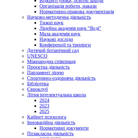
Відкриті уроки, освітні заходи
Організація роботи, накази
Нормативно-правова документація
Науково-методична діяльність
Тижні наук
Ліцейна академія наук "Вєді"
Мала академія наук
Наукові досліди
Конференції та тренінги
Дитячий ботанічний сад
UNESCO
Міжнародна співпраця
Проєктна діяльність
Парламент ліцею
Спортивно-оздоровча діяльність
Бібліотека
Євроклуб
Літня інтелектуальна школа
2024
2023
2025
Кабінет психолога
Інноваційна діяльність
Нормативні документи
Позакласна діяльність