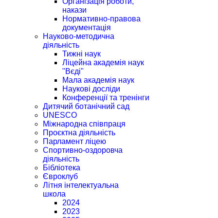
Організація роботи,
накази
Нормативно-правова
документація
Науково-методична
діяльність
Тижні наук
Ліцейна академія наук
"Вєді"
Мала академія наук
Наукові досліди
Конференції та тренінги
Дитячий ботанічний сад
UNESCO
Міжнародна співпраця
Проєктна діяльність
Парламент ліцею
Спортивно-оздоровча
діяльність
Бібліотека
Євроклуб
Літня інтелектуальна
школа
2024
2023