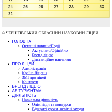
24
25
26
27
28
29
30
31
© ЧЕРНІГІВСЬКИЙ ОБЛАСНИЙ НАУКОВИЙ ЛІЦЕЙ
ГОЛОВНА
Останні новини/Події
Актуально/Офіційно
Бренд ліцею
Дистанційне навчання
ПРО ЛІЦЕЙ
Адміністрація
Країна Ліценія
ЗМІ про ліцей
Контакти
БРЕНД ЛІЦЕЮ
АБІТУРІЄНТАМ
ДІЯЛЬНІСТЬ
Навчальна діяльність
Олімпіади та конкурси
Відкриті уроки, освітні заходи