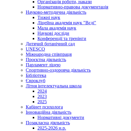
Організація роботи, накази
Нормативно-правова документація
Науково-методична діяльність
Тижні наук
Ліцейна академія наук "Вєді"
Мала академія наук
Наукові досліди
Конференції та тренінги
Дитячий ботанічний сад
UNESCO
Міжнародна співпраця
Проєктна діяльність
Парламент ліцею
Спортивно-оздоровча діяльність
Бібліотека
Євроклуб
Літня інтелектуальна школа
2024
2023
2025
Кабінет психолога
Інноваційна діяльність
Нормативні документи
Позакласна діяльність
2025-2026 н.р.