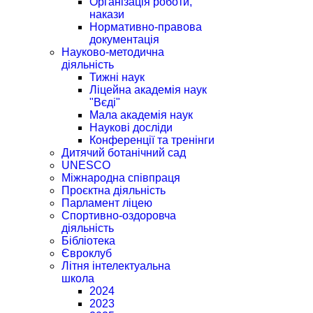
Організація роботи,
накази
Нормативно-правова
документація
Науково-методична
діяльність
Тижні наук
Ліцейна академія наук
"Вєді"
Мала академія наук
Наукові досліди
Конференції та тренінги
Дитячий ботанічний сад
UNESCO
Міжнародна співпраця
Проєктна діяльність
Парламент ліцею
Спортивно-оздоровча
діяльність
Бібліотека
Євроклуб
Літня інтелектуальна
школа
2024
2023