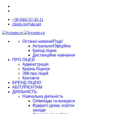
+38 0462 67-45-11
chopl-cn@ukr.net
Останні новини/Події
Актуально/Офіційно
Бренд ліцею
Дистанційне навчання
ПРО ЛІЦЕЙ
Адміністрація
Країна Ліценія
ЗМІ про ліцей
Контакти
БРЕНД ЛІЦЕЮ
АБІТУРІЄНТАМ
ДІЯЛЬНІСТЬ
Навчальна діяльність
Олімпіади та конкурси
Відкриті уроки, освітні
заходи