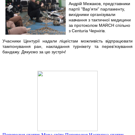
Андрій Межаков, представники
партії "Вар'яти" парламенту,
вихідними організували
навчання з тактичної медицини
за протоколом MARCH спільно
з Centuria Чернігів.
Учасники Центурії надали ліцеїстам можливість відпрацювати
тампонування ран, накладання турнікету та перевʼязування
бандажу. Дякуємо за цю зустріч!
Попередня стаття: Мова світу
Попередня
Наступна стаття: