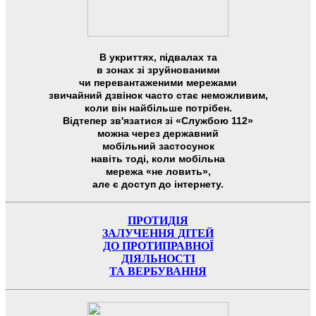
В укриттях, підвалах та
в зонах зі зруйнованими
чи перевантаженими мережами
звичайний дзвінок часто стає неможливим,
коли він найбільше потрібен.
Відтепер зв'язатися зі «Службою 112»
можна через державний
мобільний застосунок
навіть тоді, коли мобільна
мережа «не ловить»,
але є доступ до інтернету.
ПРОТИДІЯ
ЗАЛУЧЕННЯ ДІТЕЙ
ДО ПРОТИПРАВНОЇ
ДІЯЛЬНОСТІ
ТА ВЕРБУВАННЯ