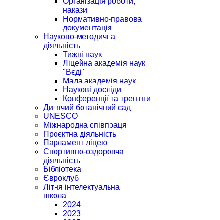
Організація роботи,
накази
Нормативно-правова
документація
Науково-методична
діяльність
Тижні наук
Ліцейна академія наук
"Вєді"
Мала академія наук
Наукові досліди
Конференції та тренінги
Дитячий ботанічний сад
UNESCO
Міжнародна співпраця
Проєктна діяльність
Парламент ліцею
Спортивно-оздоровча
діяльність
Бібліотека
Євроклуб
Літня інтелектуальна
школа
2024
2023