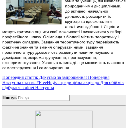
учнів та учениць, які цікавляться
природничими дисциплінами,
до активної навчальної
діяльності, розширити їх
кругозір та вдосконалити
аналітичні здібності. Ліцеїсти
можуть критично оцінити свої можливості і визначитися у виборі
професійного шляху. Олімпіада з біології містить теоретичну і
практичну складову. Завдання теоретичного туру перевіряють
фактичні знання та вміння оперувати ними, завдання
практичного туру дозволяють розвинути навички наукового
дослідження, зокрема групування, прогнозування,
експериментування. Участь в олімпіаді - це можливість власного
самоствердження і самовираження.
Попередня стаття: Дякуємо за запрошення!
Попередня
Наступна стаття: #FreeHugs - традиційна акція до Дня обіймів
відбулася в ліцеї
Наступна
Пошук