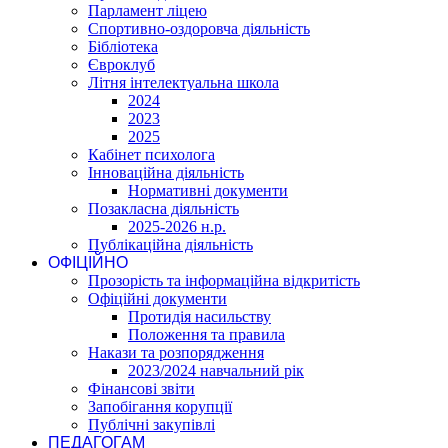
Парламент ліцею
Спортивно-оздоровча діяльність
Бібліотека
Євроклуб
Літня інтелектуальна школа
2024
2023
2025
Кабінет психолога
Інноваційна діяльність
Нормативні документи
Позакласна діяльність
2025-2026 н.р.
Публікаційна діяльність
ОФІЦІЙНО
Прозорість та інформаційна відкритість
Офіційні документи
Протидія насильству
Положення та правила
Накази та розпорядження
2023/2024 навчальний рік
Фінансові звіти
Запобігання корупції
Публічні закупівлі
ПЕДАГОГАМ