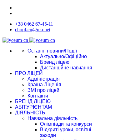
+38 0462 67-45-11
chopl-cn@ukr.net
Останні новини/Події
Актуально/Офіційно
Бренд ліцею
Дистанційне навчання
ПРО ЛІЦЕЙ
Адміністрація
Країна Ліценія
ЗМІ про ліцей
Контакти
БРЕНД ЛІЦЕЮ
АБІТУРІЄНТАМ
ДІЯЛЬНІСТЬ
Навчальна діяльність
Олімпіади та конкурси
Відкриті уроки, освітні
заходи