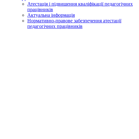
Атестація і підвишення кваліфікації педагогічних
працівників
Актуальна інформація
Нормативно-правове забезпечення атестації
педагогічних працівників