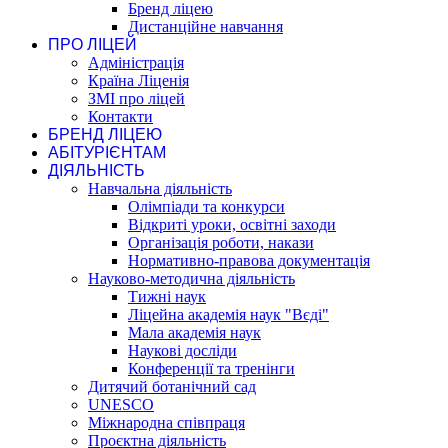
Бренд ліцею
Дистанційне навчання
ПРО ЛІЦЕЙ
Адміністрація
Країна Ліценія
ЗМІ про ліцей
Контакти
БРЕНД ЛІЦЕЮ
АБІТУРІЄНТАМ
ДІЯЛЬНІСТЬ
Навчальна діяльність
Олімпіади та конкурси
Відкриті уроки, освітні заходи
Організація роботи, накази
Нормативно-правова документація
Науково-методична діяльність
Тижні наук
Ліцейна академія наук "Вєді"
Мала академія наук
Наукові досліди
Конференції та тренінги
Дитячий ботанічний сад
UNESCO
Міжнародна співпраця
Проєктна діяльність