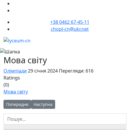
+38 0462 67-45-11
chopl-cn@ukr.net
Мова світу
Олімпіади
29 січня 2024
Перегляди: 616
Ratings
(0)
Мова світу
Попередня стаття: Вивчення англійської мови – важлива скл
Наступна стаття: 23 січня відбувся ІІ фінальни
Попередня
Наступна
Пошук