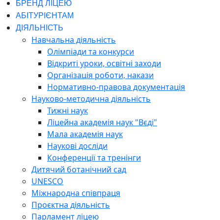
БРЕНД ЛІЦЕЮ
АБІТУРІЄНТАМ
ДІЯЛЬНІСТЬ
Навчальна діяльність
Олімпіади та конкурси
Відкриті уроки, освітні заходи
Організація роботи, накази
Нормативно-правова документація
Науково-методична діяльність
Тижні наук
Ліцейна академія наук "Вєді"
Мала академія наук
Наукові досліди
Конференції та тренінги
Дитячий ботанічний сад
UNESCO
Міжнародна співпраця
Проєктна діяльність
Парламент ліцею