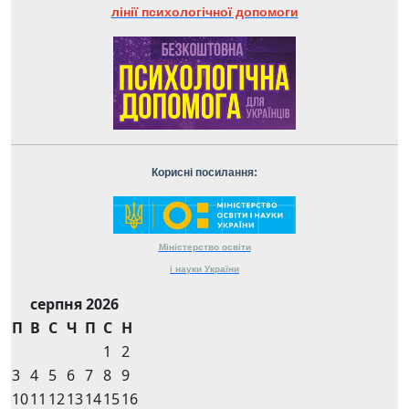
лінії психологічної допомоги
Корисні посилання:
Міністерство
освіти
і науки
України
серпня 2026
П
В
С
Ч
П
С
Н
1
2
3
4
5
6
7
8
9
10
11
12
13
14
15
16