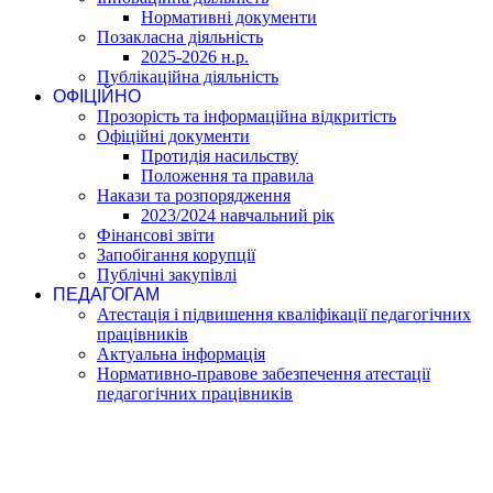
Нормативні документи
Позакласна діяльність
2025-2026 н.р.
Публікаційна діяльність
ОФІЦІЙНО
Прозорість та інформаційна відкритість
Офіційні документи
Протидія насильству
Положення та правила
Накази та розпорядження
2023/2024 навчальний рік
Фінансові звіти
Запобігання корупції
Публічні закупівлі
ПЕДАГОГАМ
Атестація і підвишення кваліфікації педагогічних
працівників
Актуальна інформація
Нормативно-правове забезпечення атестації
педагогічних працівників