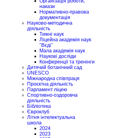
Організація роботи,
накази
Нормативно-правова
документація
Науково-методична
діяльність
Тижні наук
Ліцейна академія наук
"Вєді"
Мала академія наук
Наукові досліди
Конференції та тренінги
Дитячий ботанічний сад
UNESCO
Міжнародна співпраця
Проєктна діяльність
Парламент ліцею
Спортивно-оздоровча
діяльність
Бібліотека
Євроклуб
Літня інтелектуальна
школа
2024
2023