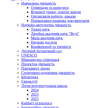
Навчальна діяльність
Олімпіади та конкурси
Відкриті уроки, освітні заходи
Організація роботи, накази
Нормативно-правова документація
Науково-методична діяльність
Тижні наук
Ліцейна академія наук "Вєді"
Мала академія наук
Наукові досліди
Конференції та тренінги
Дитячий ботанічний сад
UNESCO
Міжнародна співпраця
Проєктна діяльність
Парламент ліцею
Спортивно-оздоровча діяльність
Бібліотека
Євроклуб
Літня інтелектуальна школа
2024
2023
2025
Кабінет психолога
Інноваційна діяльність