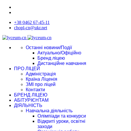
+38 0462 67-45-11
chopl-cn@ukr.net
Останні новини/Події
Актуально/Офіційно
Бренд ліцею
Дистанційне навчання
ПРО ЛІЦЕЙ
Адміністрація
Країна Ліценія
ЗМІ про ліцей
Контакти
БРЕНД ЛІЦЕЮ
АБІТУРІЄНТАМ
ДІЯЛЬНІСТЬ
Навчальна діяльність
Олімпіади та конкурси
Відкриті уроки, освітні
заходи