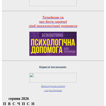
Телефони та
чат-боти гарячої
лінії психологічної допомоги
Корисні посилання:
Міністерство
освіти
і науки
України
серпня 2026
П
В
С
Ч
П
С
Н