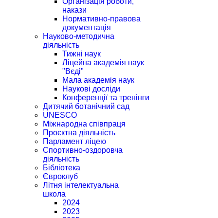
Організація роботи,
накази
Нормативно-правова
документація
Науково-методична
діяльність
Тижні наук
Ліцейна академія наук
"Вєді"
Мала академія наук
Наукові досліди
Конференції та тренінги
Дитячий ботанічний сад
UNESCO
Міжнародна співпраця
Проєктна діяльність
Парламент ліцею
Спортивно-оздоровча
діяльність
Бібліотека
Євроклуб
Літня інтелектуальна
школа
2024
2023