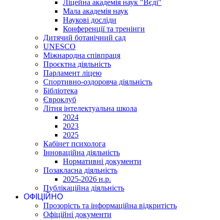
Ліцейна академія наук "Вєді"
Мала академія наук
Наукові досліди
Конференції та тренінги
Дитячий ботанічний сад
UNESCO
Міжнародна співпраця
Проєктна діяльність
Парламент ліцею
Спортивно-оздоровча діяльність
Бібліотека
Євроклуб
Літня інтелектуальна школа
2024
2023
2025
Кабінет психолога
Інноваційна діяльність
Нормативні документи
Позакласна діяльність
2025-2026 н.р.
Публікаційна діяльність
ОФІЦІЙНО
Прозорість та інформаційна відкритість
Офіційні документи