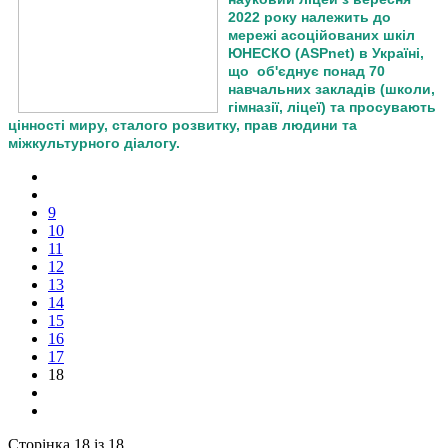
2022 року належить до
мережі асоційованих шкіл
ЮНЕСКО (ASPnet) в Україні,
що об'єднує понад 70
навчальних закладів (школи,
гімназії, ліцеї) та просувають
цінності миру, сталого розвитку, прав людини та
міжкультурного діалогу.
9
10
11
12
13
14
15
16
17
18
Сторінка 18 із 18