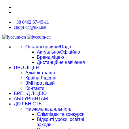
+38 0462 67-45-11
chopl-cn@ukr.net
Останні новини/Події
Актуально/Офіційно
Бренд ліцею
Дистанційне навчання
ПРО ЛІЦЕЙ
Адміністрація
Країна Ліценія
ЗМІ про ліцей
Контакти
БРЕНД ЛІЦЕЮ
АБІТУРІЄНТАМ
ДІЯЛЬНІСТЬ
Навчальна діяльність
Олімпіади та конкурси
Відкриті уроки, освітні
заходи