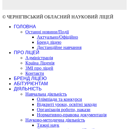
© ЧЕРНІГІВСЬКИЙ ОБЛАСНИЙ НАУКОВИЙ ЛІЦЕЙ
ГОЛОВНА
Останні новини/Події
Актуально/Офіційно
Бренд ліцею
Дистанційне навчання
ПРО ЛІЦЕЙ
Адміністрація
Країна Ліценія
ЗМІ про ліцей
Контакти
БРЕНД ЛІЦЕЮ
АБІТУРІЄНТАМ
ДІЯЛЬНІСТЬ
Навчальна діяльність
Олімпіади та конкурси
Відкриті уроки, освітні заходи
Організація роботи, накази
Нормативно-правова документація
Науково-методична діяльність
Тижні наук