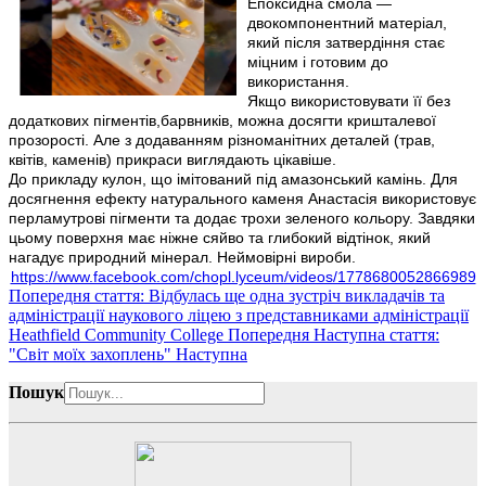
Епоксидна смола —
двокомпонентний матеріал,
який після затвердіння стає
міцним і готовим до
використання.
Якщо використовувати її без
додаткових пігментів,барвників, можна досягти кришталевої
прозорості. Але з додаванням різноманітних деталей (трав,
квітів, каменів) прикраси виглядають цікавіше.
До прикладу кулон, що імітований під амазонський камінь. Для
досягнення ефекту натурального каменя Анастасія використовує
перламутрові пігменти та додає трохи зеленого кольору. Завдяки
цьому поверхня має ніжне сяйво та глибокий відтінок, який
нагадує природний мінерал. Неймовірні вироби.
https://www.facebook.com/chopl.lyceum/videos/1778680052866989
Попередня стаття: Відбулась ще одна зустріч викладачів та
адміністрації наукового ліцею з представниками адміністрації
Heathfield Community College
Попередня
Наступна стаття:
"Світ моїх захоплень"
Наступна
Пошук