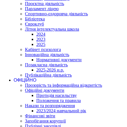
Проєктна діяльність
Парламент ліцею
Спортивно-оздоровча діяльність
Бібліотека
Євроклуб
Літня інтелектуальна школа
2024
2023
2025
Кабінет психолога
Інноваційна діяльність
Нормативні документи
Позакласна діяльність
2025-2026 н.р.
Публікаційна діяльність
ОФІЦІЙНО
Прозорість та інформаційна відкритість
Офіційні документи
Протидія насильству
Положення та правила
Накази та розпорядження
2023/2024 навчальний рік
Фінансові звіти
Запобігання корупції
Публічні закупівлі