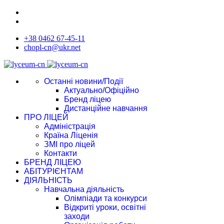
+38 0462 67-45-11
chopl-cn@ukr.net
Останні новини/Події
Актуально/Офіційно
Бренд ліцею
Дистанційне навчання
ПРО ЛІЦЕЙ
Адміністрація
Країна Ліценія
ЗМІ про ліцей
Контакти
БРЕНД ЛІЦЕЮ
АБІТУРІЄНТАМ
ДІЯЛЬНІСТЬ
Навчальна діяльність
Олімпіади та конкурси
Відкриті уроки, освітні
заходи