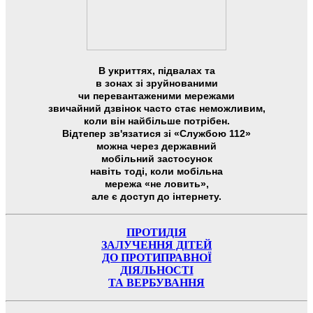
В укриттях, підвалах та
в зонах зі зруйнованими
чи перевантаженими мережами
звичайний дзвінок часто стає неможливим,
коли він найбільше потрібен.
Відтепер зв'язатися зі «Службою 112»
можна через державний
мобільний застосунок
навіть тоді, коли мобільна
мережа «не ловить»,
але є доступ до інтернету.
ПРОТИДІЯ
ЗАЛУЧЕННЯ ДІТЕЙ
ДО ПРОТИПРАВНОЇ
ДІЯЛЬНОСТІ
ТА ВЕРБУВАННЯ