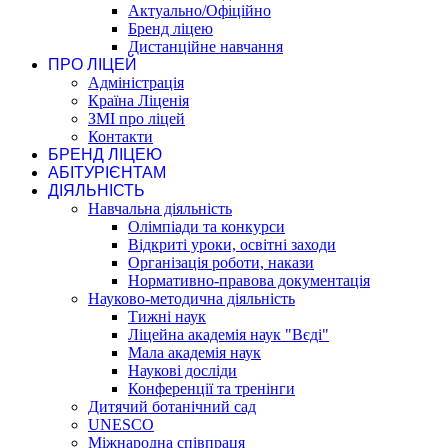
Актуально/Офіційно
Бренд ліцею
Дистанційне навчання
ПРО ЛІЦЕЙ
Адміністрація
Країна Ліценія
ЗМІ про ліцей
Контакти
БРЕНД ЛІЦЕЮ
АБІТУРІЄНТАМ
ДІЯЛЬНІСТЬ
Навчальна діяльність
Олімпіади та конкурси
Відкриті уроки, освітні заходи
Організація роботи, накази
Нормативно-правова документація
Науково-методична діяльність
Тижні наук
Ліцейна академія наук "Вєді"
Мала академія наук
Наукові досліди
Конференції та тренінги
Дитячий ботанічний сад
UNESCO
Міжнародна співпраця