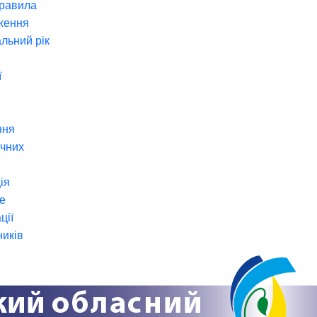
правила
ження
льний рік
ї
ння
ічних
ія
е
ції
ників