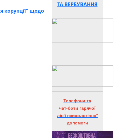
ТА ВЕРБУВАННЯ
ня корупції" щодо
Телефони та
чат-боти гарячої
лінії психологічної
допомоги