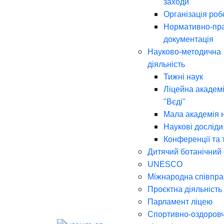
заходи
Організація роб
Нормативно-пр
документація
Науково-методична
діяльність
Тижні наук
Ліцейна академі
"Вєді"
Мала академія 
Наукові досліди
Конференції та 
Дитячий ботанічний
UNESCO
Міжнародна співпра
Проєктна діяльність
Парламент ліцею
Спортивно-оздоров