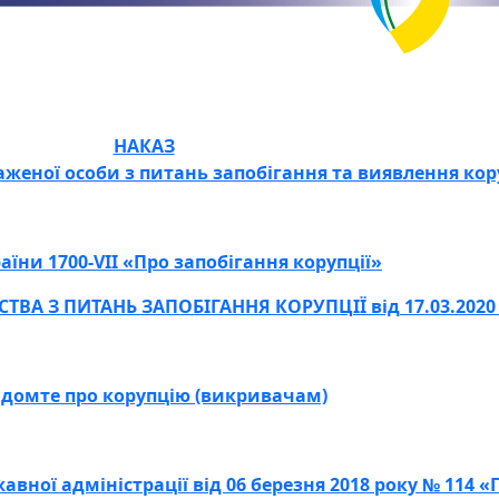
НАКАЗ
женої особи з питань запобігання та виявлення кор
аїни 1700-VII «Про запобігання корупції»
ВА З ПИТАНЬ ЗАПОБІГАННЯ КОРУПЦІЇ від 17.03.2020
ідомте про корупцію (викривачам)
вної адміністрації від 06 березня 2018 року № 114 