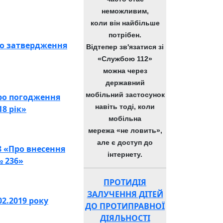
неможливим,
коли він найбільше
потрібен.
Про затвердження
Відтепер зв'язатися зі
«Службою 112»
можна через
державний
мобільний застосунок
Про погодження
навіть тоді, коли
8 рік»
мобільна
мережа «не ловить»,
але є доступ до
8 «Про внесення
інтернету.
№ 236»
ПРОТИДІЯ
ЗАЛУЧЕННЯ ДІТЕЙ
02.2019 року
ДО ПРОТИПРАВНОЇ
ДІЯЛЬНОСТІ