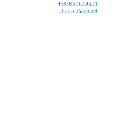
+38 0462 67-45-11
chopl-cn@ukr.net