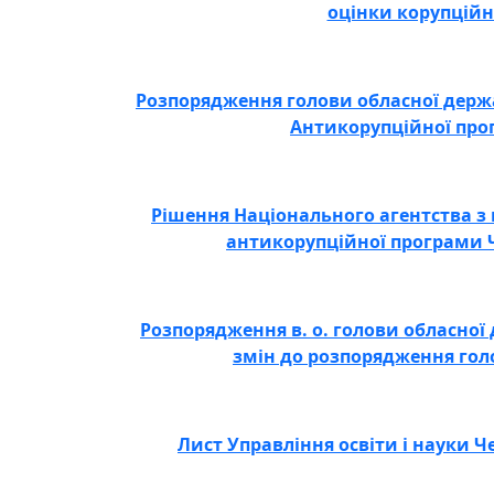
оцінки корупційн
Розпорядження голови обласної держав
Антикорупційної прог
Рішення Національного агентства з 
антикорупційної програми Че
Розпорядження в. о. голови обласної 
змін до розпорядження голо
Лист Управління освіти і науки Че