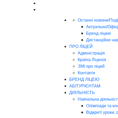
Останні новини/Поді
Актуально/Офіц
Бренд ліцею
Дистанційне на
ПРО ЛІЦЕЙ
Адміністрація
Країна Ліценія
ЗМІ про ліцей
Контакти
БРЕНД ЛІЦЕЮ
АБІТУРІЄНТАМ
ДІЯЛЬНІСТЬ
Навчальна діяльніст
Олімпіади та ко
Відкриті уроки, 