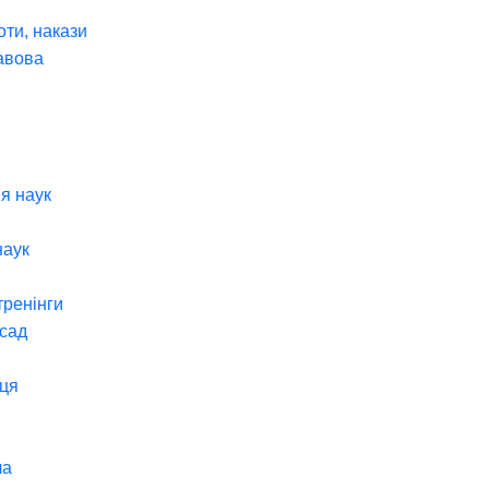
оти, накази
авова
я наук
наук
тренінги
 сад
ця
ча