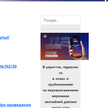
Пошук
упції
 №102/20
В укриттях, підвалах
та
в зонах зі
зруйнованими
чи перевантаженими
мережами
звичайний дзвінок
«Про проведення
часто стає