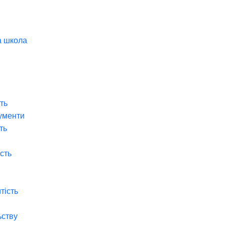
а школа
ть
ументи
ть
ість
тість
ьству