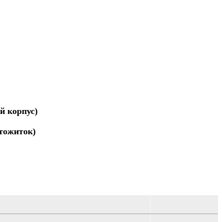
ий корпус)
ртожиток)