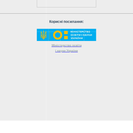
Корисні посилання:
Міністерство
освіти
і науки
України