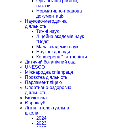
Організація роботи,
накази
Нормативно-правова
документація
Науково-методична
діяльність
Тижні наук
Ліцейна академія наук
"Вєді"
Мала академія наук
Наукові досліди
Конференції та тренінги
Дитячий ботанічний сад
UNESCO
Міжнародна співпраця
Проєктна діяльність
Парламент ліцею
Спортивно-оздоровча
діяльність
Бібліотека
Євроклуб
Літня інтелектуальна
школа
2024
2023