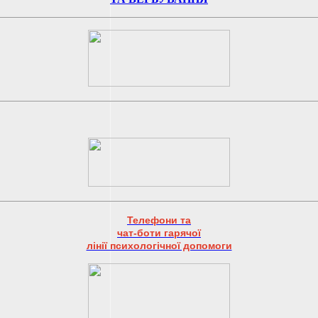
Телефони та
чат-боти гарячої
лінії психологічної допомоги