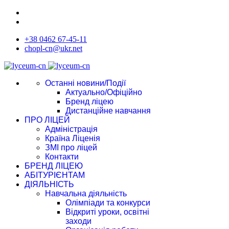
+38 0462 67-45-11
chopl-cn@ukr.net
Останні новини/Події
Актуально/Офіційно
Бренд ліцею
Дистанційне навчання
ПРО ЛІЦЕЙ
Адміністрація
Країна Ліценія
ЗМІ про ліцей
Контакти
БРЕНД ЛІЦЕЮ
АБІТУРІЄНТАМ
ДІЯЛЬНІСТЬ
Навчальна діяльність
Олімпіади та конкурси
Відкриті уроки, освітні
заходи