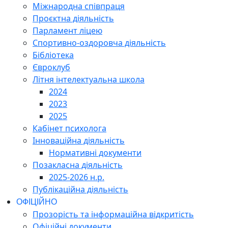
Міжнародна співпраця
Проєктна діяльність
Парламент ліцею
Спортивно-оздоровча діяльність
Бібліотека
Євроклуб
Літня інтелектуальна школа
2024
2023
2025
Кабінет психолога
Інноваційна діяльність
Нормативні документи
Позакласна діяльність
2025-2026 н.р.
Публікаційна діяльність
ОФІЦІЙНО
Прозорість та інформаційна відкритість
Офіційні документи