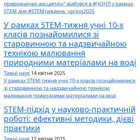
природничих дисциплін" відбувся в #ЧОНЛ у рамках
STEM дня #STEMтиждень_spring2025
У рамках STEM-тижня учні 10-х
класів познайомилися зі
старовинною та надзвичайною
технікою малювання
природними матеріалами на воді
Тижні наук
14 квітня 2025
У рамках STEM-тижня учні 10-х класів познайомилися
зі старовинною та надзвичайною технікою
малювання природними матеріалами на воді
STEM-підхід у науково-практичній
роботі: ефективні методики, дієві
практики
Тижні наук
12 квітня 2025