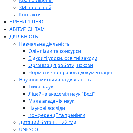
Країна Ліценія
ЗМІ про ліцей
Контакти
БРЕНД ЛІЦЕЮ
АБІТУРІЄНТАМ
ДІЯЛЬНІСТЬ
Навчальна діяльність
Олімпіади та конкурси
Відкриті уроки, освітні заходи
Організація роботи, накази
Нормативно-правова документація
Науково-методична діяльність
Тижні наук
Ліцейна академія наук "Вєді"
Мала академія наук
Наукові досліди
Конференції та тренінги
Дитячий ботанічний сад
UNESCO