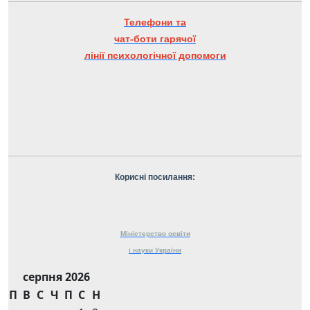
Телефони та
чат-боти гарячої
лінії психологічної допомоги
Корисні посилання:
Міністерство
освіти
і науки
України
серпня 2026
П
В
С
Ч
П
С
Н