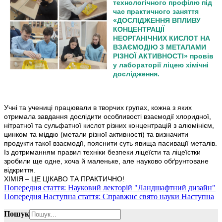
технологічного профілю під
час практичного заняття
«ДОСЛІДЖЕННЯ ВПЛИВУ
КОНЦЕНТРАЦІЇ
НЕОРГАНІЧНИХ КИСЛОТ НА
ВЗАЄМОДІЮ З МЕТАЛАМИ
РІЗНОЇ АКТИВНОСТІ» провів
у лабораторії ліцею хімічні
дослідження.
Учні та учениці працювали в творчих групах, кожна з яких
отримала завдання дослідити особливості взаємодії хлоридної,
нітратної та сульфатної кислот різних концентрацій з алюмінієм,
цинком та міддю (метали різної активності) та визначити
продукти такої взаємодії, пояснити суть явища пасивації металів.
Із дотриманням правил техніки безпеки ліцеїсти та ліцеїстки
зробили ще одне, хоча й маленьке, але науково обґрунтоване
відкриття.
ХІМІЯ – ЦЕ ЦІКАВО ТА ПРАКТИЧНО!
Попередня стаття: Науковий лекторій "Ландшафтний дизайн"
Попередня
Наступна стаття: Cправжнє свято науки
Наступна
Пошук