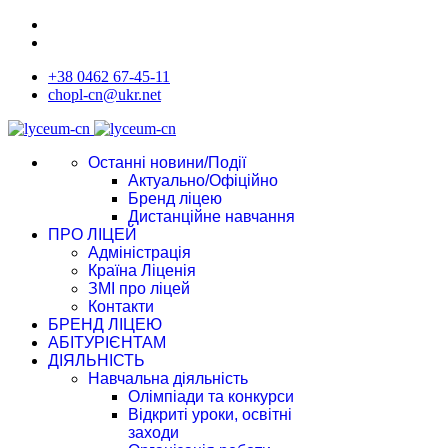
+38 0462 67-45-11
chopl-cn@ukr.net
Останні новини/Події
Актуально/Офіційно
Бренд ліцею
Дистанційне навчання
ПРО ЛІЦЕЙ
Адміністрація
Країна Ліценія
ЗМІ про ліцей
Контакти
БРЕНД ЛІЦЕЮ
АБІТУРІЄНТАМ
ДІЯЛЬНІСТЬ
Навчальна діяльність
Олімпіади та конкурси
Відкриті уроки, освітні
заходи