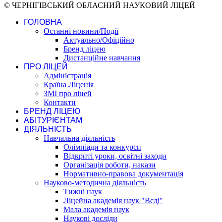
© ЧЕРНІГІВСЬКИЙ ОБЛАСНИЙ НАУКОВИЙ ЛІЦЕЙ
ГОЛОВНА
Останні новини/Події
Актуально/Офіційно
Бренд ліцею
Дистанційне навчання
ПРО ЛІЦЕЙ
Адміністрація
Країна Ліценія
ЗМІ про ліцей
Контакти
БРЕНД ЛІЦЕЮ
АБІТУРІЄНТАМ
ДІЯЛЬНІСТЬ
Навчальна діяльність
Олімпіади та конкурси
Відкриті уроки, освітні заходи
Організація роботи, накази
Нормативно-правова документація
Науково-методична діяльність
Тижні наук
Ліцейна академія наук "Вєді"
Мала академія наук
Наукові досліди