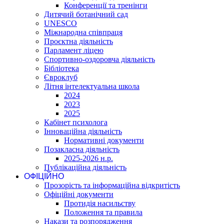
Конференції та тренінги
Дитячий ботанічний сад
UNESCO
Міжнародна співпраця
Проєктна діяльність
Парламент ліцею
Спортивно-оздоровча діяльність
Бібліотека
Євроклуб
Літня інтелектуальна школа
2024
2023
2025
Кабінет психолога
Інноваційна діяльність
Нормативні документи
Позакласна діяльність
2025-2026 н.р.
Публікаційна діяльність
ОФІЦІЙНО
Прозорість та інформаційна відкритість
Офіційні документи
Протидія насильству
Положення та правила
Накази та розпорядження