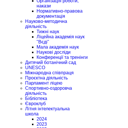
Організація роботи,
накази
Нормативно-правова
документація
Науково-методична
діяльність
Тижні наук
Ліцейна академія наук
"Вєді"
Мала академія наук
Наукові досліди
Конференції та тренінги
Дитячий ботанічний сад
UNESCO
Міжнародна співпраця
Проєктна діяльність
Парламент ліцею
Спортивно-оздоровча
діяльність
Бібліотека
Євроклуб
Літня інтелектуальна
школа
2024
2023