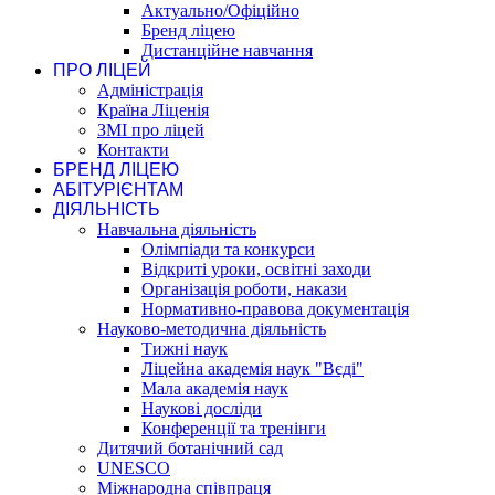
Актуально/Офіційно
Бренд ліцею
Дистанційне навчання
ПРО ЛІЦЕЙ
Адміністрація
Країна Ліценія
ЗМІ про ліцей
Контакти
БРЕНД ЛІЦЕЮ
АБІТУРІЄНТАМ
ДІЯЛЬНІСТЬ
Навчальна діяльність
Олімпіади та конкурси
Відкриті уроки, освітні заходи
Організація роботи, накази
Нормативно-правова документація
Науково-методична діяльність
Тижні наук
Ліцейна академія наук "Вєді"
Мала академія наук
Наукові досліди
Конференції та тренінги
Дитячий ботанічний сад
UNESCO
Міжнародна співпраця