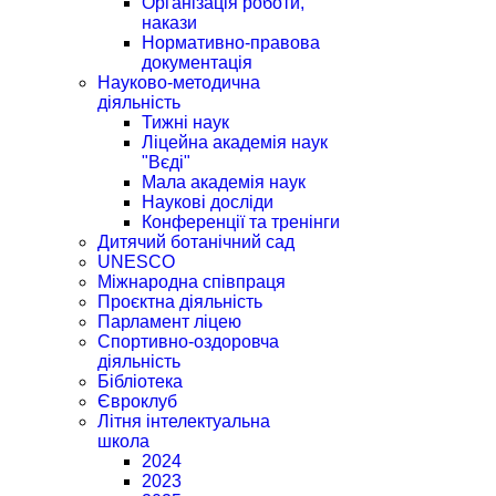
Організація роботи,
накази
Нормативно-правова
документація
Науково-методична
діяльність
Тижні наук
Ліцейна академія наук
"Вєді"
Мала академія наук
Наукові досліди
Конференції та тренінги
Дитячий ботанічний сад
UNESCO
Міжнародна співпраця
Проєктна діяльність
Парламент ліцею
Спортивно-оздоровча
діяльність
Бібліотека
Євроклуб
Літня інтелектуальна
школа
2024
2023