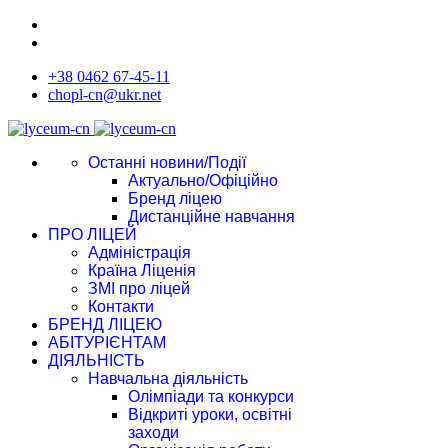
+38 0462 67-45-11
chopl-cn@ukr.net
Останні новини/Події
Актуально/Офіційно
Бренд ліцею
Дистанційне навчання
ПРО ЛІЦЕЙ
Адміністрація
Країна Ліценія
ЗМІ про ліцей
Контакти
БРЕНД ЛІЦЕЮ
АБІТУРІЄНТАМ
ДІЯЛЬНІСТЬ
Навчальна діяльність
Олімпіади та конкурси
Відкриті уроки, освітні
заходи