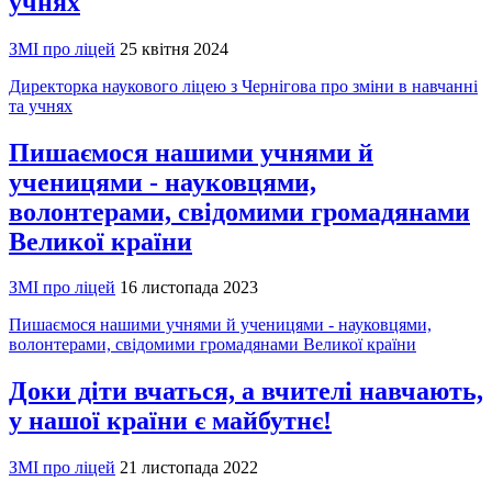
учнях
ЗМІ про ліцей
25 квітня 2024
Директорка наукового ліцею з Чернігова про зміни в навчанні
та учнях
Пишаємося нашими учнями й
ученицями - науковцями,
волонтерами, свідомими громадянами
Великої країни
ЗМІ про ліцей
16 листопада 2023
Пишаємося нашими учнями й ученицями - науковцями,
волонтерами, свідомими громадянами Великої країни
Доки діти вчаться, а вчителі навчають,
у нашої країни є майбутнє!
ЗМІ про ліцей
21 листопада 2022