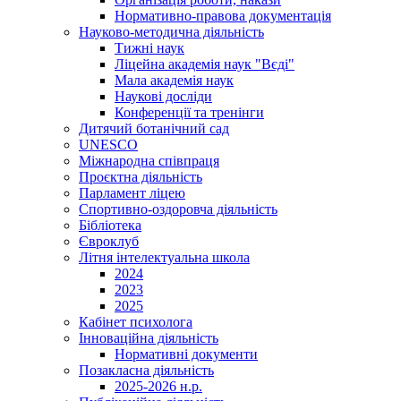
Нормативно-правова документація
Науково-методична діяльність
Тижні наук
Ліцейна академія наук "Вєді"
Мала академія наук
Наукові досліди
Конференції та тренінги
Дитячий ботанічний сад
UNESCO
Міжнародна співпраця
Проєктна діяльність
Парламент ліцею
Спортивно-оздоровча діяльність
Бібліотека
Євроклуб
Літня інтелектуальна школа
2024
2023
2025
Кабінет психолога
Інноваційна діяльність
Нормативні документи
Позакласна діяльність
2025-2026 н.р.