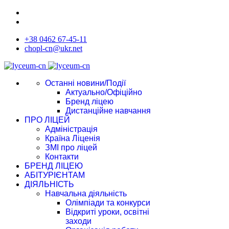
+38 0462 67-45-11
chopl-cn@ukr.net
Останні новини/Події
Актуально/Офіційно
Бренд ліцею
Дистанційне навчання
ПРО ЛІЦЕЙ
Адміністрація
Країна Ліценія
ЗМІ про ліцей
Контакти
БРЕНД ЛІЦЕЮ
АБІТУРІЄНТАМ
ДІЯЛЬНІСТЬ
Навчальна діяльність
Олімпіади та конкурси
Відкриті уроки, освітні
заходи