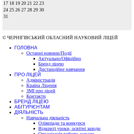
17
18
19
20
21
22
23
24
25
26
27
28
29
30
31
© ЧЕРНІГІВСЬКИЙ ОБЛАСНИЙ НАУКОВИЙ ЛІЦЕЙ
ГОЛОВНА
Останні новини/Події
Актуально/Офіційно
Бренд ліцею
Дистанційне навчання
ПРО ЛІЦЕЙ
Адміністрація
Країна Ліценія
ЗМІ про ліцей
Контакти
БРЕНД ЛІЦЕЮ
АБІТУРІЄНТАМ
ДІЯЛЬНІСТЬ
Навчальна діяльність
Олімпіади та конкурси
Відкриті уроки, освітні заходи
Організація роботи, накази