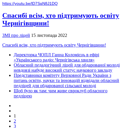
https://youtu.be/lD7SqN8J1DQ
Спасибі всім, хто підтримують освіту
Чернігівщини!
ЗМІ про ліцей
15 листопада 2022
Спасибі всім, хто підтримують освіту Чернігівщини!
Директорка ЧОПЛ Ганна Коломієць в ефірі
«Українського радіо: Чернігівська хвиля»
Обласний педадогічний ліцей для обдарованої молоді
невдовзі набуде високий статус наукового закладу
Представники комітету Верховної Ради України з
питань освіти, науки та інновацій відвідали обласний
педліцей для обдарованої сільської молоді
Щоб було як там: чим живе євроклуб обласного
педліцею
1
2
3