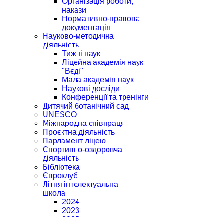
Організація роботи,
накази
Нормативно-правова
документація
Науково-методична
діяльність
Тижні наук
Ліцейна академія наук
"Вєді"
Мала академія наук
Наукові досліди
Конференції та тренінги
Дитячий ботанічний сад
UNESCO
Міжнародна співпраця
Проєктна діяльність
Парламент ліцею
Спортивно-оздоровча
діяльність
Бібліотека
Євроклуб
Літня інтелектуальна
школа
2024
2023