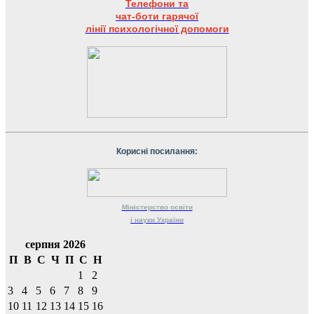
Телефони та
чат-боти гарячої
лінії психологічної допомоги
Корисні посилання:
Міністерство
освіти
і науки
України
серпня 2026
П
В
С
Ч
П
С
Н
1
2
3
4
5
6
7
8
9
10
11
12
13
14
15
16