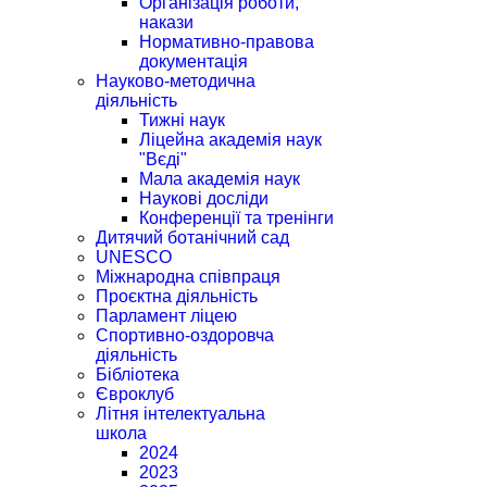
Організація роботи,
накази
Нормативно-правова
документація
Науково-методична
діяльність
Тижні наук
Ліцейна академія наук
"Вєді"
Мала академія наук
Наукові досліди
Конференції та тренінги
Дитячий ботанічний сад
UNESCO
Міжнародна співпраця
Проєктна діяльність
Парламент ліцею
Спортивно-оздоровча
діяльність
Бібліотека
Євроклуб
Літня інтелектуальна
школа
2024
2023