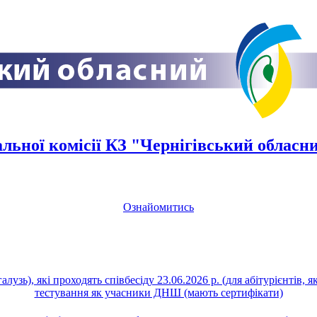
льної комісії КЗ "Чернігівський обласни
Ознайомитись
зь), які проходять співбесіду 23.06.2026 р. (для абітурієнтів, я
тестування як учасники ДНШ (мають сертифікати)