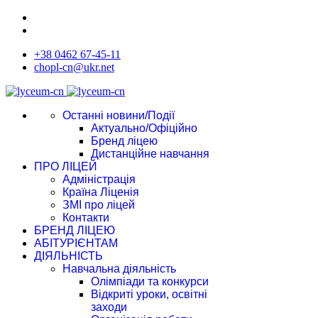
+38 0462 67-45-11
chopl-cn@ukr.net
Останні новини/Події
Актуально/Офіційно
Бренд ліцею
Дистанційне навчання
ПРО ЛІЦЕЙ
Адміністрація
Країна Ліценія
ЗМІ про ліцей
Контакти
БРЕНД ЛІЦЕЮ
АБІТУРІЄНТАМ
ДІЯЛЬНІСТЬ
Навчальна діяльність
Олімпіади та конкурси
Відкриті уроки, освітні
заходи