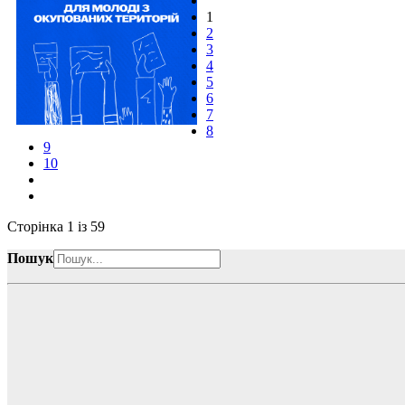
1
2
3
4
5
6
7
8
9
10
Сторінка 1 із 59
Пошук