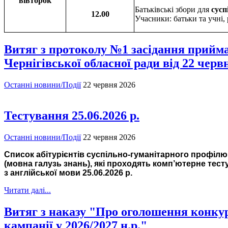
вівторок
Батьківські збори для
сусп
12.00
Учасники: батьки та учні,
Витяг з протоколу №1 засідання прийма
Чернігівської обласної ради від 22 черв
Останні новини/Події
22 червня 2026
Тестування 25.06.2026 р.
Останні новини/Події
22 червня 2026
Список абітурієнтів суспільно-гуманітарного профілю
(мовна галузь знань), які проходять комп’ютерне тес
з англійської мови
25
.06.202
6
р.
Читати далі...
Витяг з наказу "Про оголошення конкурс
кампанії у 2026/2027 н.р."