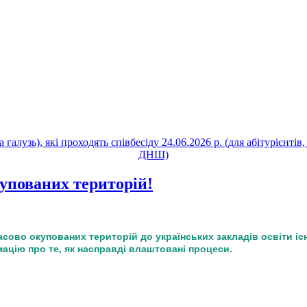
алузь), які проходять співбесіду 24.06.2026 р. (для абітурієнті
ДНШ)
купованих територій!
асово окупованих територій до українських закладів освіти і
ацію про те, як насправді влаштовані процеси.