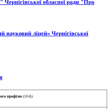
й" Чернігівської обласної ради "Про
й науковий ліцей» Чернігівської
я
ого профілю
(10-Б)