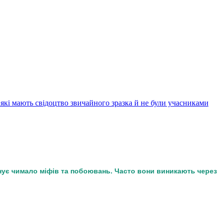
в, які мають свідоцтво звичайного зразка й не були учасниками
снує чимало міфів та побоювань. Часто вони виникають через