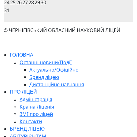
24
25
26
27
28
29
30
31
© ЧЕРНІГІВСЬКИЙ ОБЛАСНИЙ НАУКОВИЙ ЛІЦЕЙ
ГОЛОВНА
Останні новини/Події
Актуально/Офіційно
Бренд ліцею
Дистанційне навчання
ПРО ЛІЦЕЙ
Адміністрація
Країна Ліценія
ЗМІ про ліцей
Контакти
БРЕНД ЛІЦЕЮ
АБІТУРІЄНТАМ