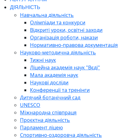
ДІЯЛЬНІСТЬ
Навчальна діяльність
Олімпіади та конкурси
Відкриті уроки, освітні заходи
Організація роботи, накази
Нормативно-правова документація
Науково-методична діяльність
Тижні наук
Ліцейна академія наук "Вєді"
Мала академія наук
Наукові досліди
Конференції та тренінги
Дитячий ботанічний сад
UNESCO
Міжнародна співпраця
Проєктна діяльність
Парламент ліцею
Спортивно-оздоровча діяльність