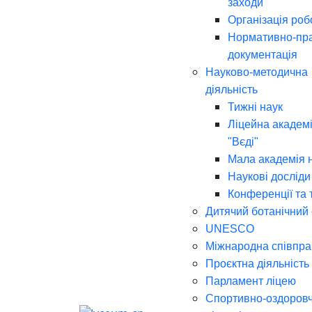
заходи
Організація роб
Нормативно-пр
документація
Науково-методична
діяльність
Тижні наук
Ліцейна академі
"Вєді"
Мала академія 
Наукові досліди
Конференції та 
Дитячий ботанічний
UNESCO
Міжнародна співпра
Проєктна діяльність
Парламент ліцею
Спортивно-оздоров