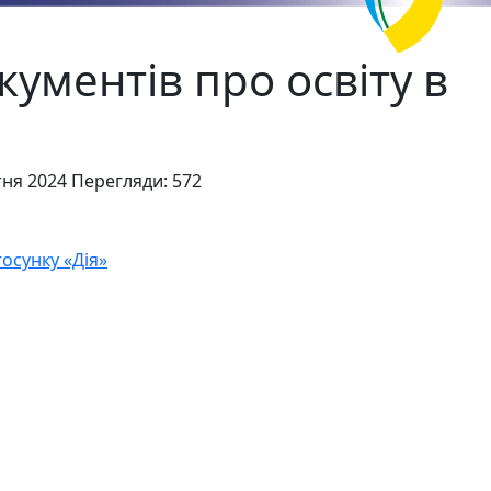
ументів про освіту в
тня 2024
Перегляди: 572
осунку «Дія»
ного закладу «Чернігівський обласний науковий ліцей» Чернігів
МА Комунального закладу «Чернігівський обласний науковий ліц