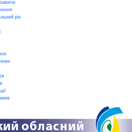
правила
ження
льний рік
ї
ння
ічних
ія
е
ції
ників