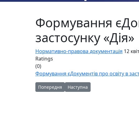
Формування єДок
застосунку «Дія»
Нормативно-правова документація
12 кві
Ratings
(0)
Формування єДокументів про освіту в заст
Попередня стаття: ОСВІТНЯ ПРОГРАМА Комуналь
Наступна стаття: ОСВІТНЯ ПРОГРА
Попередня
Наступна