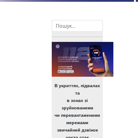
Пошук
ської обласної ради на 2025/2026 н. р.
ей» Чернігівської обласної ради на 2023/2024 н. р.
В укриттях, підвалах
та
в зонах зі
зруйнованими
чи перевантаженими
мережами
звичайний дзвінок
часто стає