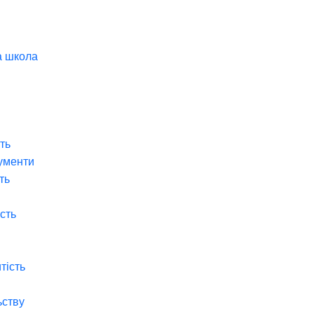
а школа
ть
ументи
ть
ість
тість
ьству