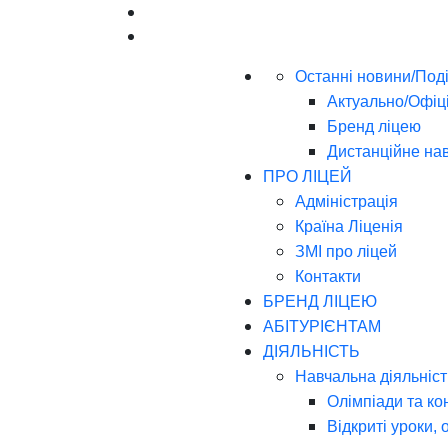
Останні новини/Поді
Актуально/Офіц
Бренд ліцею
Дистанційне на
ПРО ЛІЦЕЙ
Адміністрація
Країна Ліценія
ЗМІ про ліцей
Контакти
БРЕНД ЛІЦЕЮ
АБІТУРІЄНТАМ
ДІЯЛЬНІСТЬ
Навчальна діяльніст
Олімпіади та ко
Відкриті уроки, 