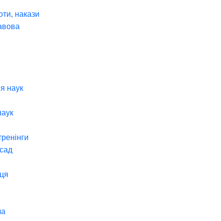
оти, накази
авова
я наук
наук
тренінги
 сад
ця
ча