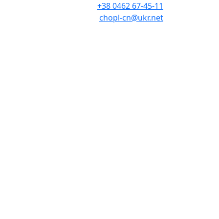
+38 0462 67-45-11
chopl-cn@ukr.net