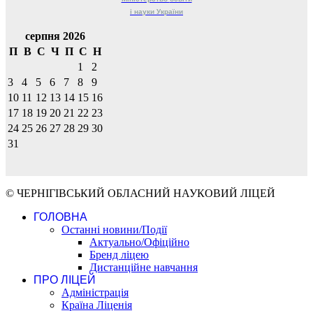
і науки
України
серпня 2026
П
В
С
Ч
П
С
Н
1
2
3
4
5
6
7
8
9
10
11
12
13
14
15
16
17
18
19
20
21
22
23
24
25
26
27
28
29
30
31
© ЧЕРНІГІВСЬКИЙ ОБЛАСНИЙ НАУКОВИЙ ЛІЦЕЙ
ГОЛОВНА
Останні новини/Події
Актуально/Офіційно
Бренд ліцею
Дистанційне навчання
ПРО ЛІЦЕЙ
Адміністрація
Країна Ліценія