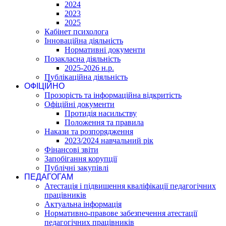
2024
2023
2025
Кабінет психолога
Інноваційна діяльність
Нормативні документи
Позакласна діяльність
2025-2026 н.р.
Публікаційна діяльність
ОФІЦІЙНО
Прозорість та інформаційна відкритість
Офіційні документи
Протидія насильству
Положення та правила
Накази та розпорядження
2023/2024 навчальний рік
Фінансові звіти
Запобігання корупції
Публічні закупівлі
ПЕДАГОГАМ
Атестація і підвишення кваліфікації педагогічних
працівників
Актуальна інформація
Нормативно-правове забезпечення атестації
педагогічних працівників