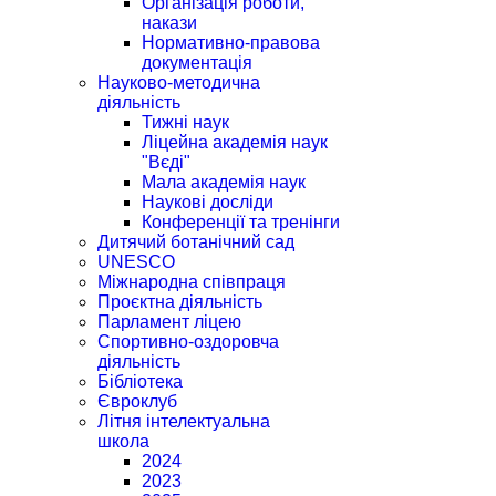
Організація роботи,
накази
Нормативно-правова
документація
Науково-методична
діяльність
Тижні наук
Ліцейна академія наук
"Вєді"
Мала академія наук
Наукові досліди
Конференції та тренінги
Дитячий ботанічний сад
UNESCO
Міжнародна співпраця
Проєктна діяльність
Парламент ліцею
Спортивно-оздоровча
діяльність
Бібліотека
Євроклуб
Літня інтелектуальна
школа
2024
2023