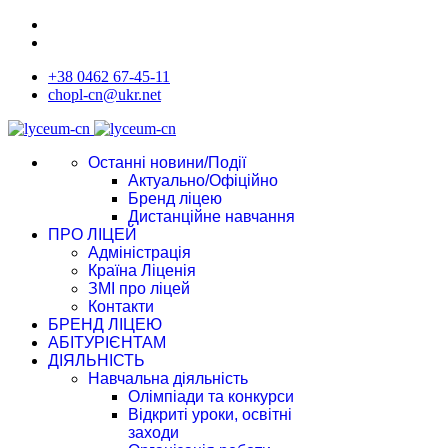
+38 0462 67-45-11
chopl-cn@ukr.net
Останні новини/Події
Актуально/Офіційно
Бренд ліцею
Дистанційне навчання
ПРО ЛІЦЕЙ
Адміністрація
Країна Ліценія
ЗМІ про ліцей
Контакти
БРЕНД ЛІЦЕЮ
АБІТУРІЄНТАМ
ДІЯЛЬНІСТЬ
Навчальна діяльність
Олімпіади та конкурси
Відкриті уроки, освітні
заходи