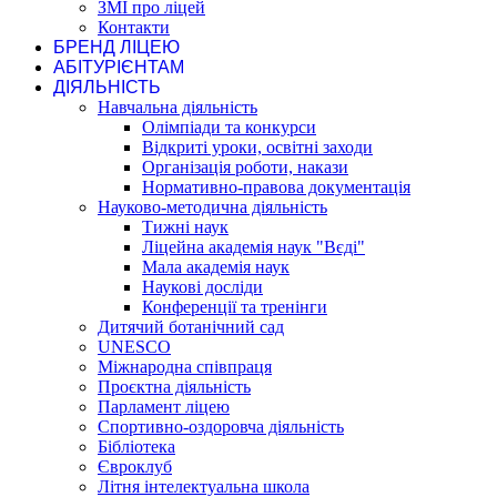
ЗМІ про ліцей
Контакти
БРЕНД ЛІЦЕЮ
АБІТУРІЄНТАМ
ДІЯЛЬНІСТЬ
Навчальна діяльність
Олімпіади та конкурси
Відкриті уроки, освітні заходи
Організація роботи, накази
Нормативно-правова документація
Науково-методична діяльність
Тижні наук
Ліцейна академія наук "Вєді"
Мала академія наук
Наукові досліди
Конференції та тренінги
Дитячий ботанічний сад
UNESCO
Міжнародна співпраця
Проєктна діяльність
Парламент ліцею
Спортивно-оздоровча діяльність
Бібліотека
Євроклуб
Літня інтелектуальна школа