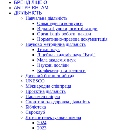
БРЕНД ЛІЦЕЮ
АБІТУРІЄНТАМ
ДІЯЛЬНІСТЬ
Навчальна діяльність
Олімпіади та конкурси
Відкриті уроки, освітні заходи
Організація роботи, накази
Нормативно-правова документація
Науково-методична діяльність
Тижні наук
Ліцейна академія наук "Вєді"
Мала академія наук
Наукові досліди
Конференції та тренінги
Дитячий ботанічний сад
UNESCO
Міжнародна співпраця
Проєктна діяльність
Парламент ліцею
Спортивно-оздоровча діяльність
Бібліотека
Євроклуб
Літня інтелектуальна школа
2024
2023