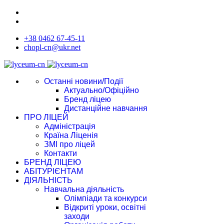
+38 0462 67-45-11
chopl-cn@ukr.net
Останні новини/Події
Актуально/Офіційно
Бренд ліцею
Дистанційне навчання
ПРО ЛІЦЕЙ
Адміністрація
Країна Ліценія
ЗМІ про ліцей
Контакти
БРЕНД ЛІЦЕЮ
АБІТУРІЄНТАМ
ДІЯЛЬНІСТЬ
Навчальна діяльність
Олімпіади та конкурси
Відкриті уроки, освітні
заходи