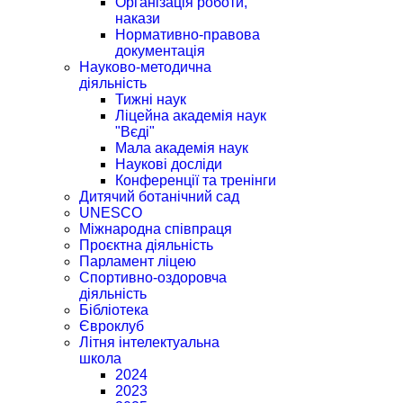
Організація роботи,
накази
Нормативно-правова
документація
Науково-методична
діяльність
Тижні наук
Ліцейна академія наук
"Вєді"
Мала академія наук
Наукові досліди
Конференції та тренінги
Дитячий ботанічний сад
UNESCO
Міжнародна співпраця
Проєктна діяльність
Парламент ліцею
Спортивно-оздоровча
діяльність
Бібліотека
Євроклуб
Літня інтелектуальна
школа
2024
2023