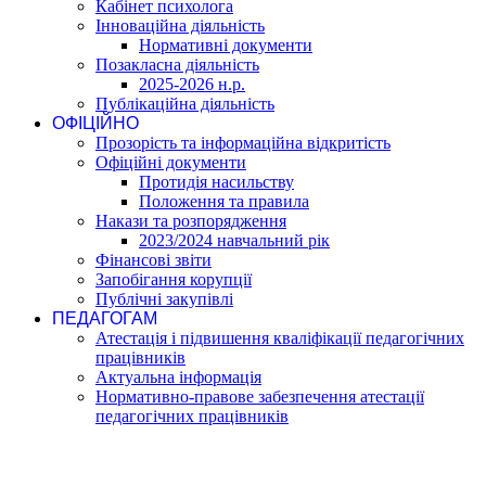
Кабінет психолога
Інноваційна діяльність
Нормативні документи
Позакласна діяльність
2025-2026 н.р.
Публікаційна діяльність
ОФІЦІЙНО
Прозорість та інформаційна відкритість
Офіційні документи
Протидія насильству
Положення та правила
Накази та розпорядження
2023/2024 навчальний рік
Фінансові звіти
Запобігання корупції
Публічні закупівлі
ПЕДАГОГАМ
Атестація і підвишення кваліфікації педагогічних
працівників
Актуальна інформація
Нормативно-правове забезпечення атестації
педагогічних працівників