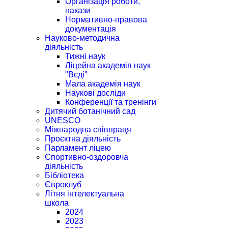
Організація роботи,
накази
Нормативно-правова
документація
Науково-методична
діяльність
Тижні наук
Ліцейна академія наук
"Вєді"
Мала академія наук
Наукові досліди
Конференції та тренінги
Дитячий ботанічний сад
UNESCO
Міжнародна співпраця
Проєктна діяльність
Парламент ліцею
Спортивно-оздоровча
діяльність
Бібліотека
Євроклуб
Літня інтелектуальна
школа
2024
2023