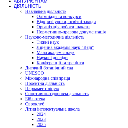
АБІТУРІЄНТАМ
ДІЯЛЬНІСТЬ
Навчальна діяльність
Олімпіади та конкурси
Відкриті уроки, освітні заходи
Організація роботи, накази
Нормативно-правова документація
Науково-методична діяльність
Тижні наук
Ліцейна академія наук "Вєді"
Мала академія наук
Наукові досліди
Конференції та тренінги
Дитячий ботанічний сад
UNESCO
Міжнародна співпраця
Проєктна діяльність
Парламент ліцею
Спортивно-оздоровча діяльність
Бібліотека
Євроклуб
Літня інтелектуальна школа
2024
2023
2025