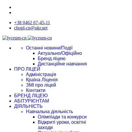
+38 0462 67-45-11
chopl-cn@ukr.net
Останні новини/Події
Актуально/Офіційно
Бренд ліцею
Дистанційне навчання
ПРО ЛІЦЕЙ
Адміністрація
Країна Ліценія
ЗМІ про ліцей
Контакти
БРЕНД ЛІЦЕЮ
АБІТУРІЄНТАМ
ДІЯЛЬНІСТЬ
Навчальна діяльність
Олімпіади та конкурси
Відкриті уроки, освітні
заходи