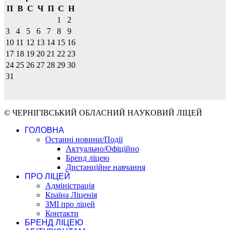
П
В
С
Ч
П
С
Н
1
2
3
4
5
6
7
8
9
10
11
12
13
14
15
16
17
18
19
20
21
22
23
24
25
26
27
28
29
30
31
© ЧЕРНІГІВСЬКИЙ ОБЛАСНИЙ НАУКОВИЙ ЛІЦЕЙ
ГОЛОВНА
Останні новини/Події
Актуально/Офіційно
Бренд ліцею
Дистанційне навчання
ПРО ЛІЦЕЙ
Адміністрація
Країна Ліценія
ЗМІ про ліцей
Контакти
БРЕНД ЛІЦЕЮ