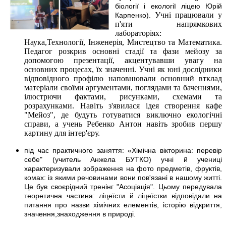
біології і екології ліцею Юрій
Учні працювали у
Карпенко).
п'яти напрямкових
лабораторіях:
Наука,Технології, Інженерія, Мистецтво та Математика.
Педагог розкрив основні стадії та фази мейозу за
допомогою презентації, акцентувавши увагу на
основних процесах, їх значенні. Учні як юні дослідники
відповідного профілю наповнювали основний втклад
матеріали своїми аргументами, поглядами та баченнями,
ілюстрючи фактами, рисунками, схемами та
розрахунками. Навіть з'явилася ідея створення кафе
"Мейоз", де будуть готуватися виключно екологічні
справи, а учень Ребенко Антон навіть зробив першу
картину для інтер'єру.
під час практичного заняття: «Хімічна вікторина: перевір
себе" (учитель Анжела БУТКО) учні й учениці
характеризували зображення на фото предметів, фруктів,
комах: із якими речовинами вони пов'язані в нашому житті.
Це був своєрідний тренінг "Асоціація". Цьому передувала
теоретична частина: ліцеїсти й ліцеїстки відповідали на
питання про назви хімічних елементів, історію відкриття,
значення,знаходження в природі.