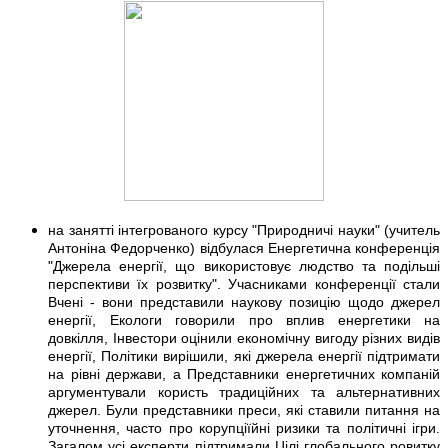
на занятті інтегрованого курсу "Природничі науки" (учитель
Антоніна Федорченко) відбулася Енергетична конференція
"Джерела енергії, що використовує людство та подільші
перспективи їх розвитку". Учасниками конференції стали
Вчені - вони представили наукову позицію щодо джерел
енергії, Екологи говорили про вплив енергетики на
довкілля, Інвестори оцінили економічну вигоду різних видів
енергії, Політики вирішили, які джерела енергії підтримати
на рівні держави, а Представники енергетичних компаній
аргументували користь традиційних та альтернативних
джерел. Були представники преси, які ставили питання на
уточнення, часто про корупціїйні ризики та політичні ігри.
Загалом усі експерти підтримали Цілі глобального ровитку