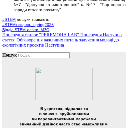
№7 - "Доступна та чиста енергія" та №17 - "Партнерство
заради сталого розвитку".
#STEM
пошуки тривають
#STEMтиждень_spring2025
Відділ STEM-освіти ІМЗО
Попередня стаття: "PEREMOHA LAB"
Попередня
Наступна
стаття: Обговорення важливих питань залучення молоді до
екологічних проєктів
Наступна
Пошук
В укриттях, підвалах та
в зонах зі зруйнованими
чи перевантаженими мережами
звичайний дзвінок часто стає неможливим,