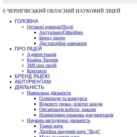
© ЧЕРНІГІВСЬКИЙ ОБЛАСНИЙ НАУКОВИЙ ЛІЦЕЙ
ГОЛОВНА
Останні новини/Події
Актуально/Офіційно
Бренд ліцею
Дистанційне навчання
ПРО ЛІЦЕЙ
Адміністрація
Країна Ліценія
ЗМІ про ліцей
Контакти
БРЕНД ЛІЦЕЮ
АБІТУРІЄНТАМ
ДІЯЛЬНІСТЬ
Навчальна діяльність
Олімпіади та конкурси
Відкриті уроки, освітні заходи
Організація роботи, накази
Нормативно-правова документація
Науково-методична діяльність
Тижні наук
Ліцейна академія наук "Вєді"
Мала академія наук