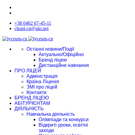
+38 0462 67-45-11
chopl-cn@ukr.net
Останні новини/Події
Актуально/Офіційно
Бренд ліцею
Дистанційне навчання
ПРО ЛІЦЕЙ
Адміністрація
Країна Ліценія
ЗМІ про ліцей
Контакти
БРЕНД ЛІЦЕЮ
АБІТУРІЄНТАМ
ДІЯЛЬНІСТЬ
Навчальна діяльність
Олімпіади та конкурси
Відкриті уроки, освітні
заходи