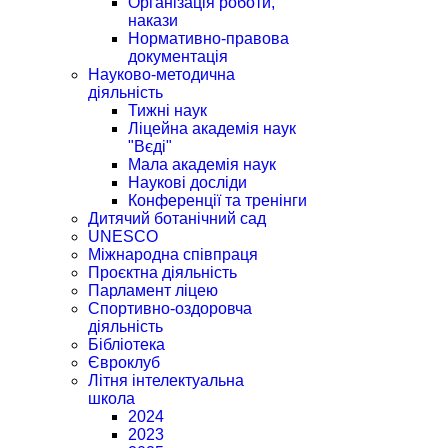
Організація роботи,
накази
Нормативно-правова
документація
Науково-методична
діяльність
Тижні наук
Ліцейна академія наук
"Вєді"
Мала академія наук
Наукові досліди
Конференції та тренінги
Дитячий ботанічний сад
UNESCO
Міжнародна співпраця
Проєктна діяльність
Парламент ліцею
Спортивно-оздоровча
діяльність
Бібліотека
Євроклуб
Літня інтелектуальна
школа
2024
2023