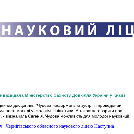
e відвідала Міністерство Захисту Довкілля України у Києві
дничих дисциплін. "Чудова неформальна зустріч і проведений
еності молоді у екологічні ініціативи. А також поговорити про
", - відзначила Євгенія. Чудова можливість для молодої науковиці!
ч" Чернігівського обласного наукового ліцею
Наступна