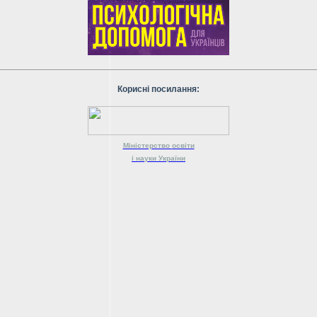
Корисні посилання:
Міністерство
освіти
і науки
України