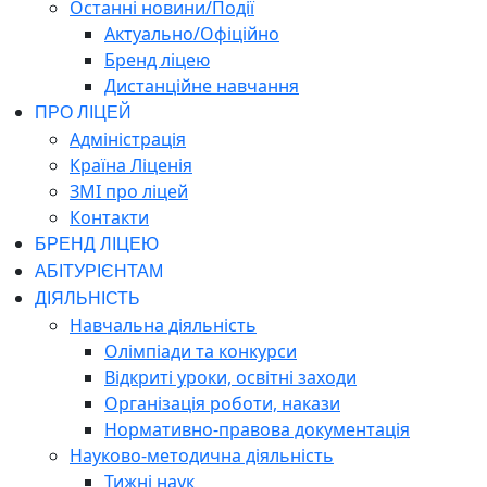
Останні новини/Події
Актуально/Офіційно
Бренд ліцею
Дистанційне навчання
ПРО ЛІЦЕЙ
Адміністрація
Країна Ліценія
ЗМІ про ліцей
Контакти
БРЕНД ЛІЦЕЮ
АБІТУРІЄНТАМ
ДІЯЛЬНІСТЬ
Навчальна діяльність
Олімпіади та конкурси
Відкриті уроки, освітні заходи
Організація роботи, накази
Нормативно-правова документація
Науково-методична діяльність
Тижні наук