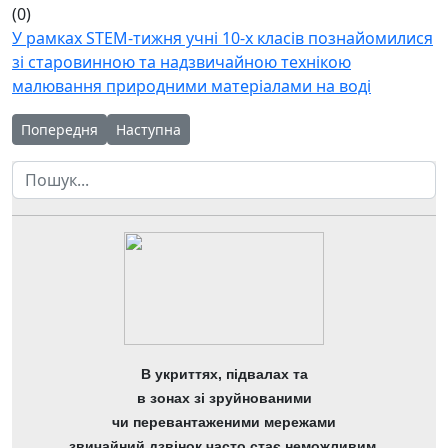
(0)
У рамках STEM-тижня учні 10-х класів познайомилися
зі старовинною та надзвичайною технікою
малювання природними матеріалами на воді
Попередня стаття: Круглий стіл "Упровадження STEM-освіти
Наступна стаття: STEM-підхід у науково-практич
Попередня
Наступна
Пошук
В укриттях, підвалах та
в зонах зі зруйнованими
чи перевантаженими мережами
звичайний дзвінок часто стає неможливим,