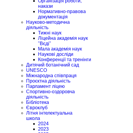
Організація роботи,
накази
Нормативно-правова
документація
Науково-методична
діяльність
Тижні наук
Ліцейна академія наук
"Вєді"
Мала академія наук
Наукові досліди
Конференції та тренінги
Дитячий ботанічний сад
UNESCO
Міжнародна співпраця
Проєктна діяльність
Парламент ліцею
Спортивно-оздоровча
діяльність
Бібліотека
Євроклуб
Літня інтелектуальна
школа
2024
2023