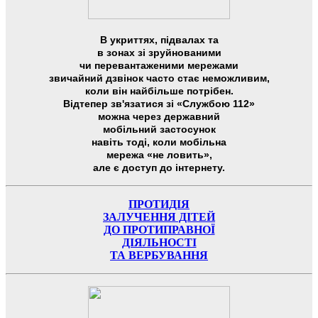
В укриттях, підвалах та
в зонах зі зруйнованими
чи перевантаженими мережами
звичайний дзвінок часто стає неможливим,
коли він найбільше потрібен.
Відтепер зв'язатися зі «Службою 112»
можна через державний
мобільний застосунок
навіть тоді, коли мобільна
мережа «не ловить»,
але є доступ до інтернету.
ПРОТИДІЯ
ЗАЛУЧЕННЯ ДІТЕЙ
ДО ПРОТИПРАВНОЇ
ДІЯЛЬНОСТІ
ТА ВЕРБУВАННЯ