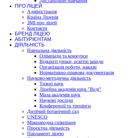
Дистанційне навчання
ПРО ЛІЦЕЙ
Адміністрація
Країна Ліценія
ЗМІ про ліцей
Контакти
БРЕНД ЛІЦЕЮ
АБІТУРІЄНТАМ
ДІЯЛЬНІСТЬ
Навчальна діяльність
Олімпіади та конкурси
Відкриті уроки, освітні заходи
Організація роботи, накази
Нормативно-правова документація
Науково-методична діяльність
Тижні наук
Ліцейна академія наук "Вєді"
Мала академія наук
Наукові досліди
Конференції та тренінги
Дитячий ботанічний сад
UNESCO
Міжнародна співпраця
Проєктна діяльність
Парламент ліцею