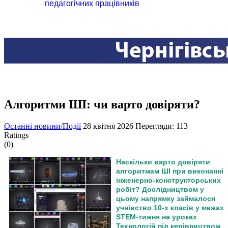
педагогічних працівників
Алгоритми ШІ: чи варто довіряти?
Останні новини/Події
28 квітня 2026
Перегляди: 113
Ratings
(0)
Наскільки варто довіряти
алгоритмам ШІ при виконанні
інженерно-конструкторських
робіт?
Дослідництвом у
цьому напрямку займалося
учнівство 10-х класів у межах
STEM-тижня на уроках
Технологій під керівництвом