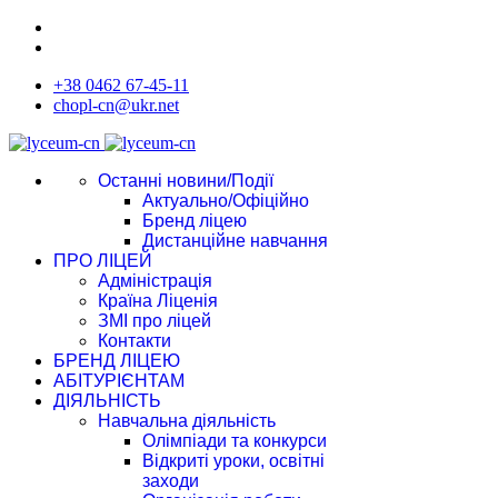
+38 0462 67-45-11
chopl-cn@ukr.net
Останні новини/Події
Актуально/Офіційно
Бренд ліцею
Дистанційне навчання
ПРО ЛІЦЕЙ
Адміністрація
Країна Ліценія
ЗМІ про ліцей
Контакти
БРЕНД ЛІЦЕЮ
АБІТУРІЄНТАМ
ДІЯЛЬНІСТЬ
Навчальна діяльність
Олімпіади та конкурси
Відкриті уроки, освітні
заходи