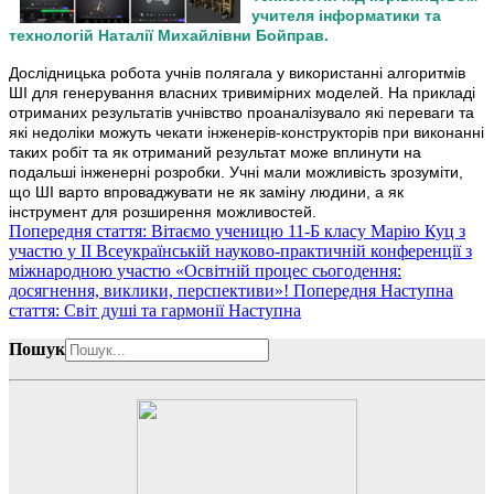
учителя інформатики та
технологій Наталії Михайлівни Бойправ.
Дослідницька робота учнів полягала у використанні алгоритмів
ШІ для генерування власних тривимірних моделей. На прикладі
отриманих результатів учнівство проаналізувало які переваги та
які недоліки можуть чекати інженерів-конструкторів при виконанні
таких робіт та як отриманий результат може вплинути на
подальші інженерні розробки. Учні мали можливість зрозуміти,
що ШІ варто впроваджувати не як заміну людини, а як
інструмент для розширення можливостей.
Попередня стаття: Вітаємо ученицю 11-Б класу Марію Куц з
участю у ІІ Всеукраїнській науково-практичній конференції з
міжнародною участю «Освітній процес сьогодення:
досягнення, виклики, перспективи»!
Попередня
Наступна
стаття: Світ душі та гармонії
Наступна
Пошук