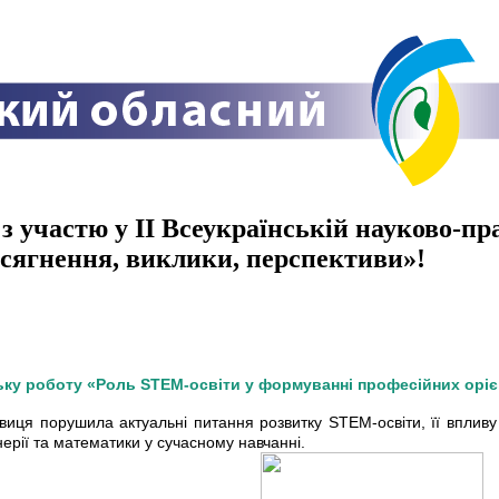
з участю у ІІ Всеукраїнській науково-п
осягнення, виклики, перспективи»!
ку роботу «Роль STEM-освіти у формуванні професійних орієн
виця порушила актуальні питання розвитку STEM-освіти, її вплив
енерії та математики у сучасному навчанні.