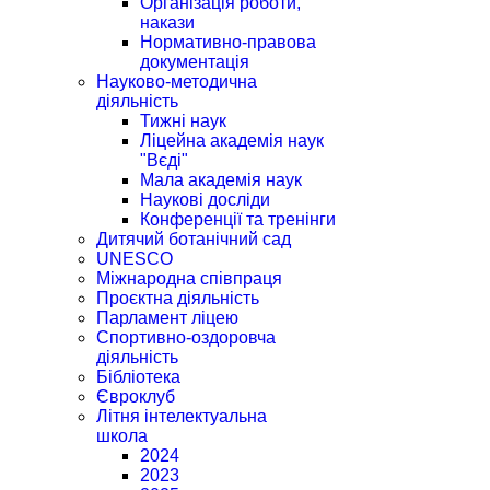
Організація роботи,
накази
Нормативно-правова
документація
Науково-методична
діяльність
Тижні наук
Ліцейна академія наук
"Вєді"
Мала академія наук
Наукові досліди
Конференції та тренінги
Дитячий ботанічний сад
UNESCO
Міжнародна співпраця
Проєктна діяльність
Парламент ліцею
Спортивно-оздоровча
діяльність
Бібліотека
Євроклуб
Літня інтелектуальна
школа
2024
2023