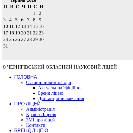
серпня 2026
П
В
С
Ч
П
С
Н
1
2
3
4
5
6
7
8
9
10
11
12
13
14
15
16
17
18
19
20
21
22
23
24
25
26
27
28
29
30
31
© ЧЕРНІГІВСЬКИЙ ОБЛАСНИЙ НАУКОВИЙ ЛІЦЕЙ
ГОЛОВНА
Останні новини/Події
Актуально/Офіційно
Бренд ліцею
Дистанційне навчання
ПРО ЛІЦЕЙ
Адміністрація
Країна Ліценія
ЗМІ про ліцей
Контакти
БРЕНД ЛІЦЕЮ