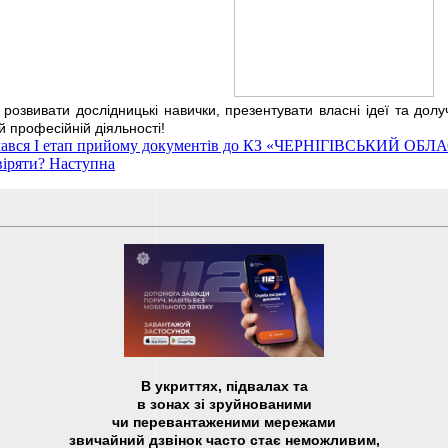
 розвивати дослідницькі навички, презентувати власні ідеї та дол
 професійній діяльності!
в! Розпочався І етап прийому документів до КЗ «ЧЕРНІГІВС
віряти?
Наступна
В укриттях, підвалах та
в зонах зі зруйнованими
чи перевантаженими мережами
звичайний дзвінок часто стає неможливим,