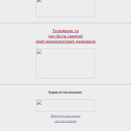
Телефони та
чат-боти гарячої
лінії психологічної допомоги
Корисні посилання:
Міністерство
освіти
і науки
України