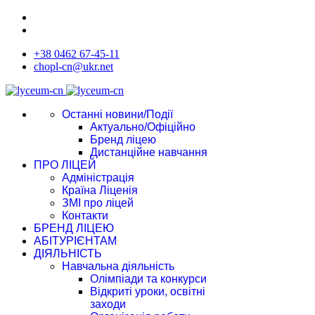
+38 0462 67-45-11
chopl-cn@ukr.net
Останні новини/Події
Актуально/Офіційно
Бренд ліцею
Дистанційне навчання
ПРО ЛІЦЕЙ
Адміністрація
Країна Ліценія
ЗМІ про ліцей
Контакти
БРЕНД ЛІЦЕЮ
АБІТУРІЄНТАМ
ДІЯЛЬНІСТЬ
Навчальна діяльність
Олімпіади та конкурси
Відкриті уроки, освітні
заходи